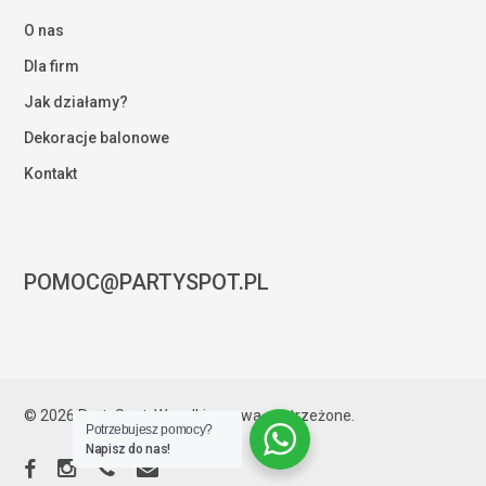
O nas
Dla firm
Jak działamy?
Dekoracje balonowe
Kontakt
POMOC@PARTYSPOT.PL
Kwota:
0,00
zł
© 2026 PartySpot. Wszelkie prawa zastrzeżone.
Potrzebujesz pomocy?
ZOBACZ KOSZYK
ZAMÓWIENIE
Napisz do nas!
facebook
instagram
phone
email