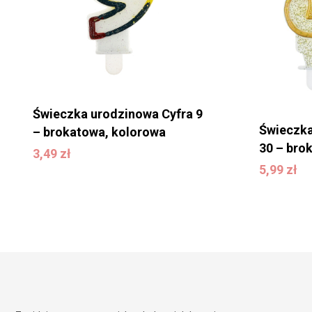
Świeczka urodzinowa Cyfra 9
Świeczka
– brokatowa, kolorowa
30 – bro
3,49
zł
3,49
zł
5,99
zł
5,99
zł