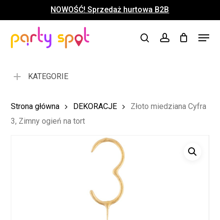
Skip
NOWOŚĆ! Sprzedaż hurtowa B2B
to
Close
Koszyk
Cart
main
Close
Menu
content
search
account
Menu
KATEGORIE
Strona główna
DEKORACJE
Złoto miedziana Cyfra
3, Zimny ogień na tort