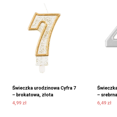
Świeczka urodzinowa Cyfra 7
Świeczka
– brokatowa, złota
– srebrn
4,99
zł
6,49
zł
4,99
zł
6,49
zł