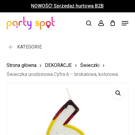
Skip
NOWOŚĆ! Sprzedaż hurtowa B2B
to
Close
Koszyk
Cart
main
Close
Menu
content
search
account
Menu
KATEGORIE
Strona główna
DEKORACJE
Świeczki
Świeczka urodzinowa Cyfra 6 – brokatowa, kolorowa