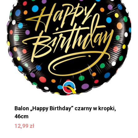
Balon „Happy Birthday” czarny w kropki,
46cm
12,99
zł
12,99
zł