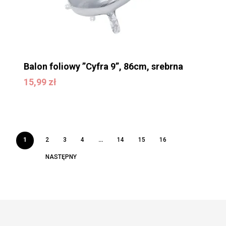
Balon foliowy ”Cyfra 9”, 86cm, srebrna
15,99
zł
15,99
zł
1
2
3
4
…
14
15
16
NASTĘPNY