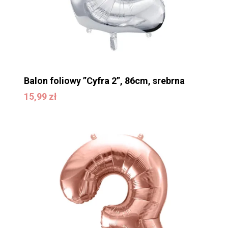
WRÓĆ DO SKLEPU
Balon foliowy ”Cyfra 2”, 86cm, srebrna
15,99
zł
15,99
zł