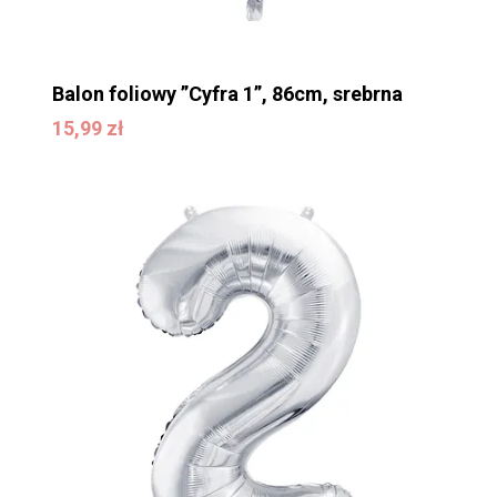
Balon foliowy ”Cyfra 1”, 86cm, srebrna
15,99
zł
15,99
zł
Brak produktów w
koszyku.