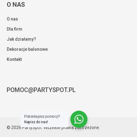
O NAS
O nas
Dla firm
Jak działamy?
Dekoracje balonowe
Kontakt
POMOC@PARTYSPOT.PL
Kwota:
0,00
zł
Potrzebujesz pomocy?
ZOBACZ KOSZYK
ZAMÓWIENIE
Napisz do nas!
© 2026 PartySpot. Wszelkie prawa zastrzeżone.