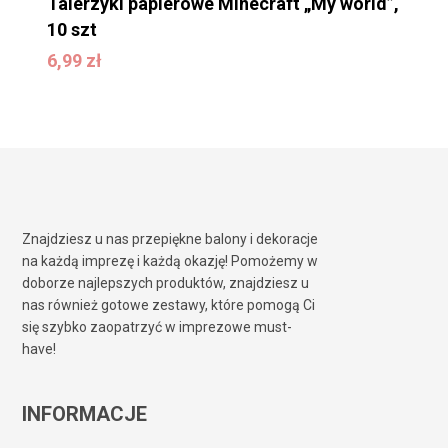
Talerzyki papierowe Minecraft „My world”,
10 szt
6,99
zł
6,99
zł
Znajdziesz u nas przepiękne balony i dekoracje
na każdą imprezę i każdą okazję! Pomożemy w
doborze najlepszych produktów, znajdziesz u
nas również gotowe zestawy, które pomogą Ci
się szybko zaopatrzyć w imprezowe must-
have!
INFORMACJE