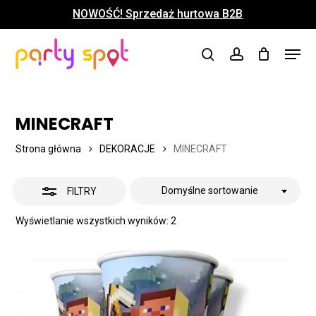
Skip
NOWOŚĆ! Sprzedaż hurtowa B2B
to
UKRYJ
Close
Koszyk
Cart
main
Close
Menu
FILTRY
content
search
account
Menu
MINECRAFT
Strona główna
DEKORACJE
MINECRAFT
Domyślne sortowanie
FILTRY
Wyświetlanie wszystkich wyników: 2