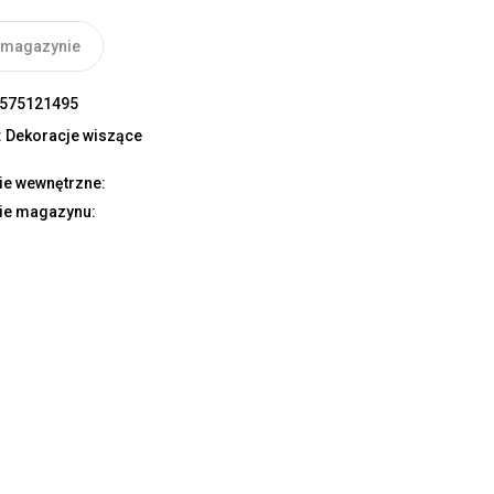
 magazynie
575121495
:
Dekoracje wiszące
ie wewnętrzne:
ie magazynu: