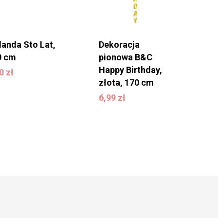
landa Sto Lat,
Dekoracja
0 cm
pionowa B&C
,00
zł
Happy Birthday,
00
zł
złota, 170 cm
6,99
zł
6,99
zł