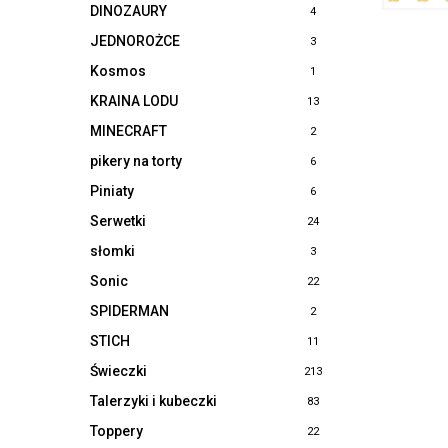
DINOZAURY
4
JEDNOROŻCE
3
Kosmos
1
KRAINA LODU
13
MINECRAFT
2
pikery na torty
6
Piniaty
6
Serwetki
24
słomki
3
Sonic
22
SPIDERMAN
2
STICH
11
Świeczki
213
Talerzyki i kubeczki
83
Toppery
22