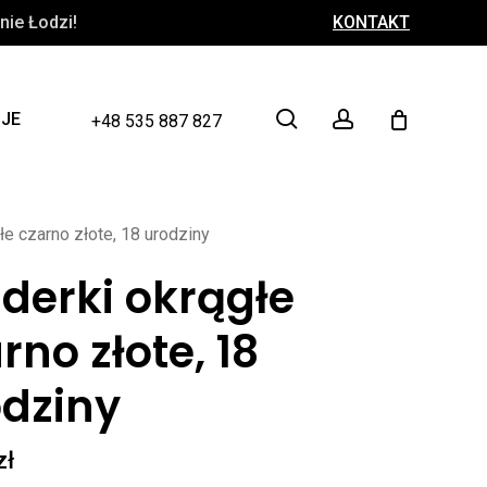
ie Łodzi!
KONTAKT
Close
Cart
search
account
CJE
+48 535 887 827
łe czarno złote, 18 urodziny
derki okrągłe
rno złote, 18
odziny
zł