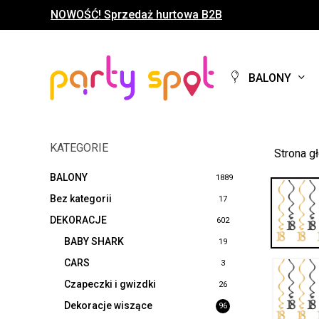
Skip
NOWOŚĆ! Sprzedaż hurtowa B2B
to
main
content
BALONY
KATEGORIE
Strona g
BALONY
1889
Bez kategorii
17
DEKORACJE
602
BABY SHARK
19
CARS
3
Czapeczki i gwizdki
26
Dekoracje wiszące
96