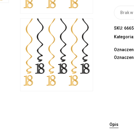
Brak w
SKU:
6665
Kategoria
Oznaczen
Oznaczen
Opis