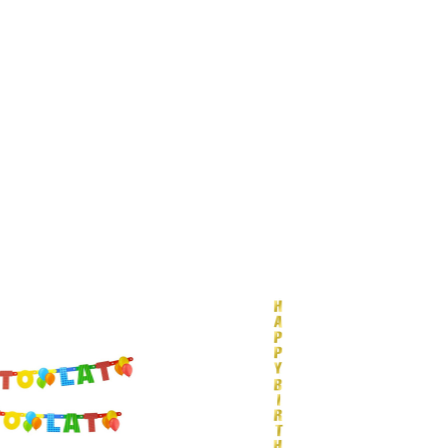
k produktów w koszyku.
WRÓĆ DO SKLEPU