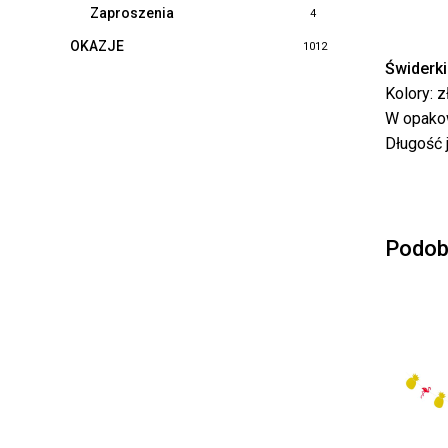
Zaproszenia
4
OKAZJE
1012
Świderki
Kolory: z
W opakow
Długość 
Podob