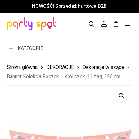
Skip
NOWOŚĆ! Sprzedaż hurtowa B2B
to
Close
Koszyk
Cart
main
Close
Menu
content
search
account
Menu
KATEGORIE
Strona główna
DEKORACJE
Dekoracje wiszące
Banner Kolekcja Roczek – Króliczek, 11 flag, 326 cm