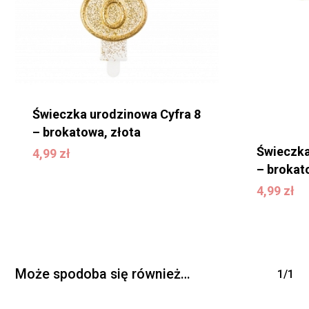
koszyku.
WRÓĆ DO SKLEPU
Świeczka urodzinowa Cyfra 8
– brokatowa, złota
Świeczka
4,99
zł
4,99
zł
– brokat
4,99
zł
4,99
zł
Może spodoba się również…
1/1