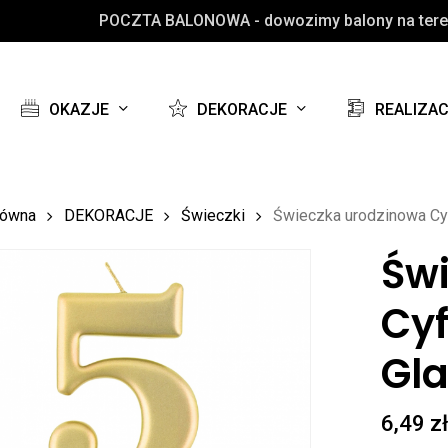
POCZTA BALONOWA - dowozimy balony na teren
Koszyk
OKAZJE
DEKORACJE
REALIZA
łówna
DEKORACJE
Świeczki
Świeczka urodzinowa Cyf
Św
Cyf
Gl
6,49
z