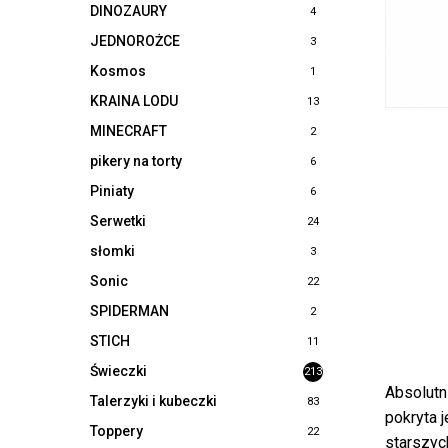
DINOZAURY
4
JEDNOROŻCE
3
Kosmos
1
KRAINA LODU
13
MINECRAFT
2
pikery na torty
6
Piniaty
6
Serwetki
24
słomki
3
Sonic
22
SPIDERMAN
2
STICH
11
Świeczki
213
Absolutn
Talerzyki i kubeczki
83
pokryta j
Toppery
22
starszyc