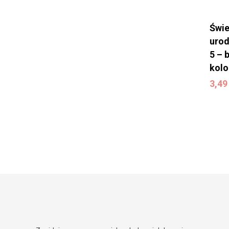
Świ
urod
5 – 
kol
3,4
3,4