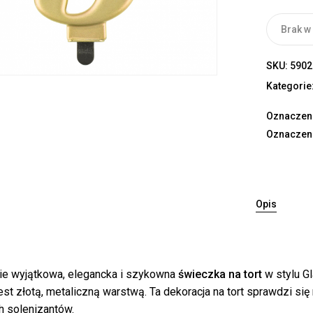
Brak w
SKU:
5902
Kategorie
Oznaczen
Oznaczen
Opis
ie wyjątkowa, elegancka i szykowna
świeczka na tort
w stylu G
est złotą, metaliczną warstwą. Ta dekoracja na tort sprawdzi się
h solenizantów.