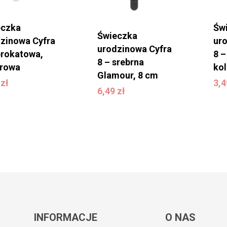
eczka
Św
Świeczka
zinowa Cyfra
ur
urodzinowa Cyfra
brokatowa,
8 –
8 – srebrna
orowa
ko
9
zł
3
Glamour, 8 cm
6,49
zł
9
zł
3,
6,49
zł
INFORMACJE
O NAS