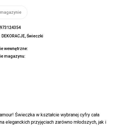
 magazynie
973124354
:
DEKORACJE
,
Świeczki
ie wewnętrzne:
ie magazynu:
lamour! Świeczka w kształcie wybranej cyfry cała
 na eleganckich przyjęciach zarówno młodszych, jak i