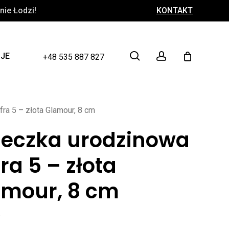
ie Łodzi!
KONTAKT
Close
Cart
search
account
CJE
+48 535 887 827
ra 5 – złota Glamour, 8 cm
ieczka urodzinowa
ra 5 – złota
amour, 8 cm
ł