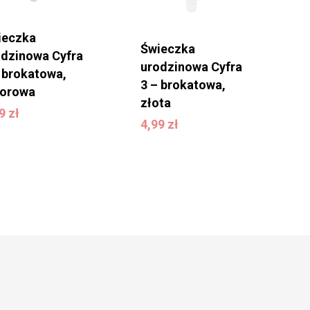
ieczka
Świeczka
odzinowa Cyfra
urodzinowa Cyfra
 brokatowa,
3 – brokatowa,
lorowa
,49
zł
złota
4,99
zł
49
zł
4,99
zł