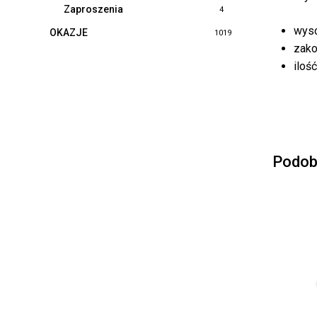
Zaproszenia
4
wyso
OKAZJE
1019
zako
iloś
Podob