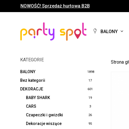
Skip
NOWOŚĆ! Sprzedaż hurtowa B2B
to
main
content
BALONY
KATEGORIE
Strona g
BALONY
1898
Bez kategorii
17
DEKORACJE
601
BABY SHARK
19
CARS
3
Czapeczki i gwizdki
26
Dekoracje wiszące
95