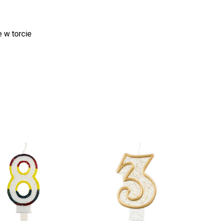
k produktów w koszyku.
 w torcie
WRÓĆ DO SKLEPU