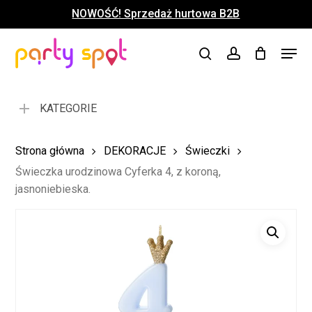
Skip
NOWOŚĆ! Sprzedaż hurtowa B2B
to
Close
Koszyk
Cart
main
Close
Menu
content
search
account
Menu
KATEGORIE
Strona główna
DEKORACJE
Świeczki
Świeczka urodzinowa Cyferka 4, z koroną,
jasnoniebieska.