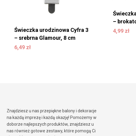
Świeczka
– brokat
Świeczka urodzinowa Cyfra 3
4,99
zł
4,99
zł
– srebrna Glamour, 8 cm
6,49
zł
6,49
zł
Znajdziesz u nas przepiękne balony i dekoracje
na każdą imprezę i każdą okazję! Pomożemy w
doborze najlepszych produktów, znajdziesz u
nas również gotowe zestawy, które pomogą Ci