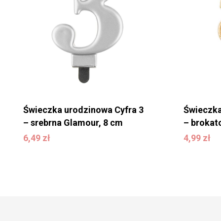
Świeczka urodzinowa Cyfra 3
Świeczka
– srebrna Glamour, 8 cm
– brokat
6,49
zł
4,99
zł
6,49
zł
4,99
zł