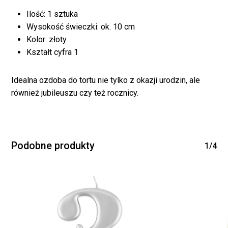
Ilość: 1 sztuka
Wysokość świeczki: ok. 10 cm
Kolor: złoty
Kształt cyfra 1
Brak produktów w
Idealna ozdoba do tortu nie tylko z okazji urodzin, ale
również jubileuszu czy też rocznicy.
koszyku.
WRÓĆ DO SKLEPU
Podobne produkty
1/4