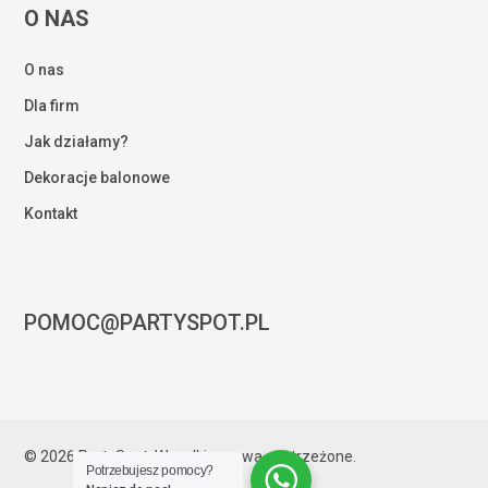
O NAS
O nas
Dla firm
Jak działamy?
Dekoracje balonowe
Kontakt
POMOC@PARTYSPOT.PL
Kwota:
0,00
zł
© 2026 PartySpot. Wszelkie prawa zastrzeżone.
Potrzebujesz pomocy?
ZOBACZ KOSZYK
ZAMÓWIENIE