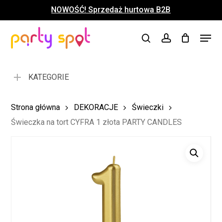
Skip
NOWOŚĆ! Sprzedaż hurtowa B2B
to
Close
Koszyk
Cart
main
Close
Menu
content
search
account
Menu
KATEGORIE
Strona główna
DEKORACJE
Świeczki
Świeczka na tort CYFRA 1 złota PARTY CANDLES