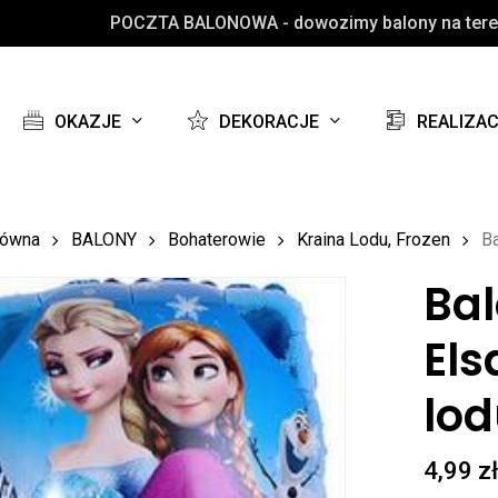
POCZTA BALONOWA - dowozimy balony na teren
Koszyk
OKAZJE
DEKORACJE
REALIZA
łówna
BALONY
Bohaterowie
Kraina Lodu, Frozen
Ba
Bal
El
lod
4,99
z