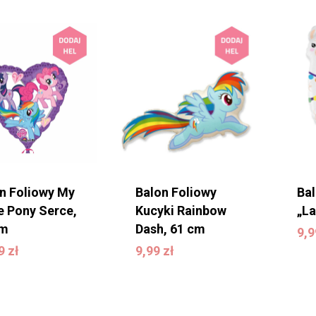
n Foliowy My
Balon Foliowy
Ba
le Pony Serce,
Kucyki Rainbow
„L
9
cm
Dash, 61 cm
9,
99
zł
9,99
zł
99
zł
9,99
zł