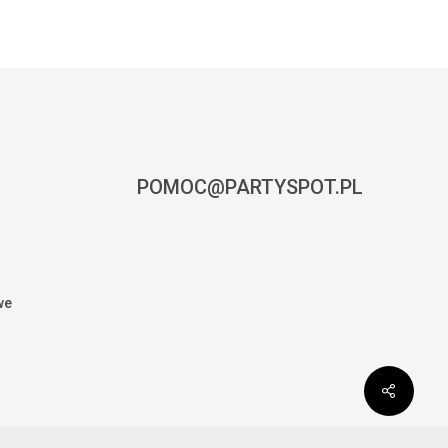
POMOC@PARTYSPOT.PL
we
0,00
zł
CZ KOSZYK
ZAMÓWIENIE