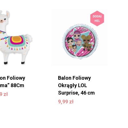
lon Foliowy
Balon Foliowy
ama” 88Cm
Okrągły LOL
,99
zł
Surprise, 46 cm
99
zł
9,99
zł
9,99
zł