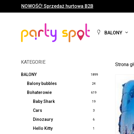
Skip
NOWOŚĆ! Sprzedaż hurtowa B2B
to
main
content
BALONY
KATEGORIE
Strona g
BALONY
1899
Balony bubbles
24
Bohaterowie
619
Baby Shark
19
Cars
3
Dinozaury
6
Hello Kitty
1