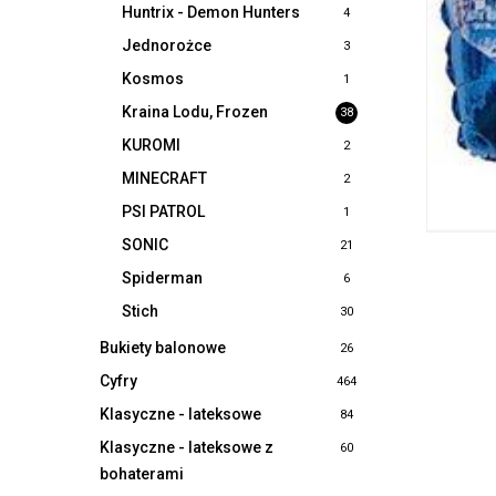
Huntrix - Demon Hunters
4
Jednorożce
3
Kosmos
1
Kraina Lodu, Frozen
38
KUROMI
2
MINECRAFT
2
PSI PATROL
1
SONIC
21
Spiderman
6
Stich
30
Bukiety balonowe
26
Cyfry
464
Klasyczne - lateksowe
84
Klasyczne - lateksowe z
60
bohaterami