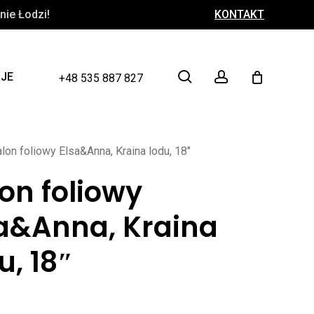
ie Łodzi!
KONTAKT
Close
Cart
search
account
CJE
+48 535 887 827
lon foliowy Elsa&Anna, Kraina lodu, 18″
on foliowy
sa&Anna, Kraina
u, 18″
ł