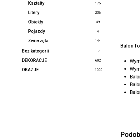
Kształty
175
Litery
236
Obiekty
49
Pojazdy
4
Zwierzęta
144
Balon fo
Bez kategorii
17
DEKORACJE
Wymi
602
Wymi
OKAZJE
1020
Balo
Balo
Balo
Podob