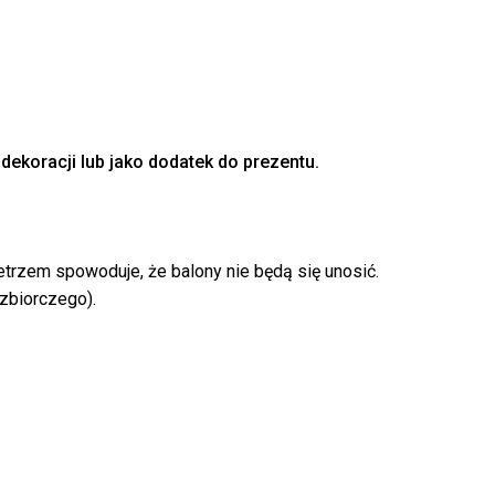
dekoracji lub jako dodatek do prezentu.
k produktów w koszyku.
WRÓĆ DO SKLEPU
etrzem spowoduje, że balony nie będą się unosić.
zbiorczego).