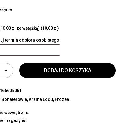
azynie
10,00 zł ze wstążką)
(10,00 zł)
uj termin odbioru osobistego
DODAJ DO KOSZYKA
165605061
:
Bohaterowie
,
Kraina Lodu, Frozen
ie wewnętrzne:
ie magazynu: