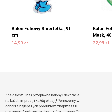
Balon Foliowy Smerfetka, 91
Balon Fo
cm
Mask, 40
14,99
zł
22,99
zł
14,99
zł
22,99
zł
Znajdziesz u nas przepiękne balony i dekoracje
na każdą imprezę i każdą okazję! Pomożemy w
doborze najlepszych produktów, znajdziesz u
nas również gotowe zestawy, które pomogą Ci