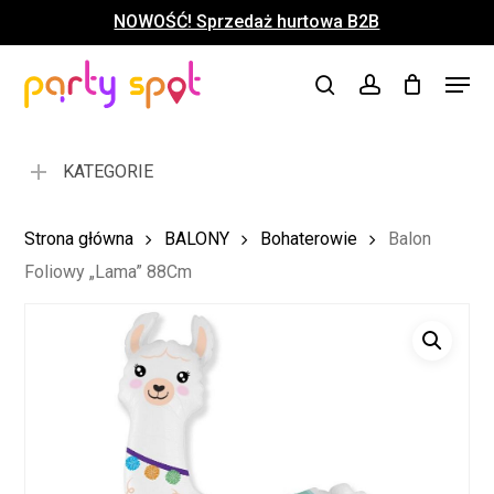
Skip
NOWOŚĆ! Sprzedaż hurtowa B2B
to
Close
Koszyk
Cart
main
Close
Menu
content
search
account
Menu
KATEGORIE
Strona główna
BALONY
Bohaterowie
Balon
Foliowy „Lama” 88Cm