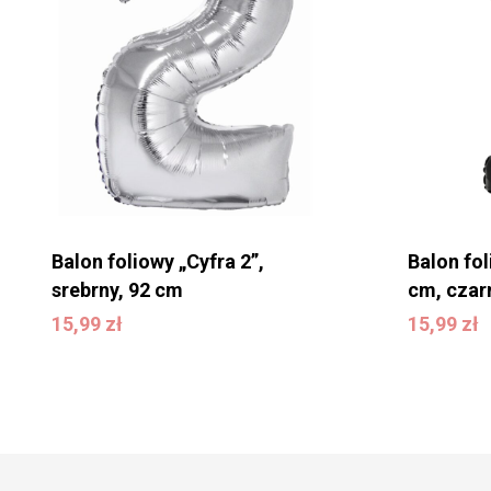
Balon foliowy „Cyfra 2”,
Balon fol
srebrny, 92 cm
cm, czar
15,99
zł
15,99
zł
15,99
zł
15,99
zł