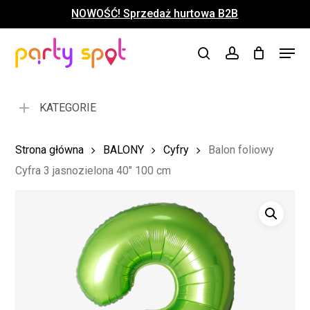
Skip
NOWOŚĆ! Sprzedaż hurtowa B2B
to
Close
Koszyk
Cart
main
Close
Menu
content
search
account
Menu
KATEGORIE
Strona główna
BALONY
Cyfry
Balon foliowy
Cyfra 3 jasnozielona 40″ 100 cm