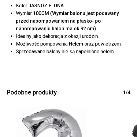
Kolor
JASNOZIELONA
Wymiar
100CM (Wymiar balonu jest podawany
przed napompowaniem na płasko- po
napompowaniu balon ma ok 92 cm)
Idealny jako dekoracja z okazji urodzin.
Możliwość pompowania
Helem
oraz powietrzem.
Brak produktów w
Sprzedawane balony nie są napełnione helem.
koszyku.
WRÓĆ DO SKLEPU
Podobne produkty
1/4