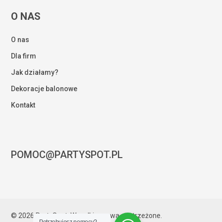
O NAS
O nas
Dla firm
Jak działamy?
Dekoracje balonowe
Kontakt
POMOC@PARTYSPOT.PL
Kwota:
0,00
zł
© 2026 PartySpot. Wszelkie prawa zastrzeżone.