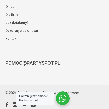
O nas
Dla firm
Jak działamy?
Dekoracje balonowe
Kontakt
POMOC@PARTYSPOT.PL
Kwota:
0,00
zł
© 2026 PartySpot. Wszelkie prawa zastrzeżone.
Potrzebujesz pomocy?
ZOBACZ KOSZYK
ZAMÓWIENIE
Napisz do nas!
facebook
instagram
phone
email