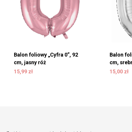
Balon foliowy „Cyfra 0”, 92
Balon fol
cm, jasny róż
cm, sreb
15,99
zł
15,00
zł
15,99
zł
15,00
zł