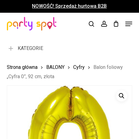
Skip
NOWOŚĆ! Sprzedaż hurtowa B2B
to
Close
Koszyk
Cart
main
Close
Menu
content
search
account
Menu
KATEGORIE
Strona główna
BALONY
Cyfry
Balon foliowy
„Cyfra 0”, 92 cm, złota