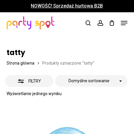
Skip
NOWOŚĆ! Sprzedaż hurtowa B2B
to
UKRYJ
Close
Koszyk
Cart
main
Close
Menu
FILTRY
content
search
account
Menu
tatty
Strona główna
Produkty oznaczone “tatty”
Domyślne sortowanie
FILTRY
Wyświetlanie jednego wyniku