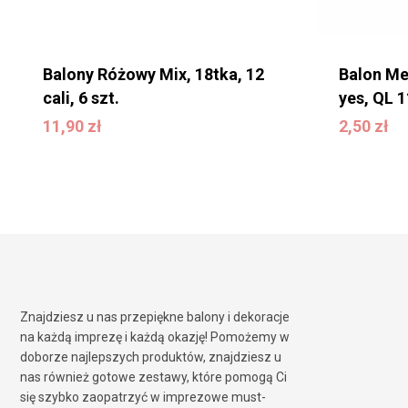
Balony Różowy Mix, 18tka, 12
Balon Met
cali, 6 szt.
yes, QL 1
11,90
zł
11,90
zł
2,50
zł
2,50
zł
Znajdziesz u nas przepiękne balony i dekoracje
na każdą imprezę i każdą okazję! Pomożemy w
doborze najlepszych produktów, znajdziesz u
nas również gotowe zestawy, które pomogą Ci
się szybko zaopatrzyć w imprezowe must-