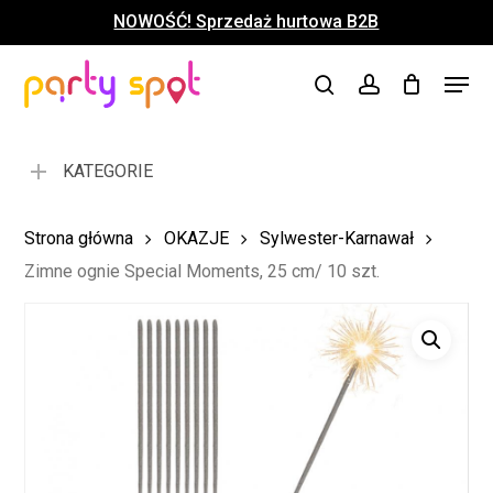
Skip
NOWOŚĆ! Sprzedaż hurtowa B2B
to
Close
Koszyk
Cart
main
Close
Menu
content
search
account
Menu
KATEGORIE
Strona główna
OKAZJE
Sylwester-Karnawał
Zimne ognie Special Moments, 25 cm/ 10 szt.