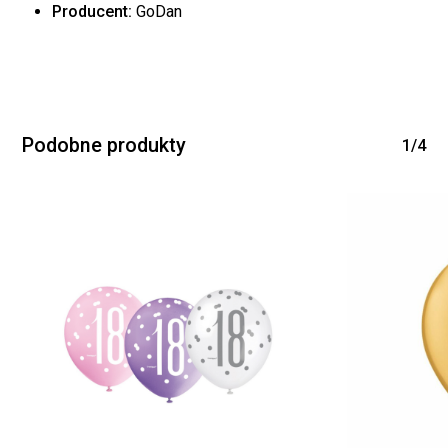
Producent:
GoDan
Brak produktów w
koszyku.
Podobne produkty
1/4
WRÓĆ DO SKLEPU