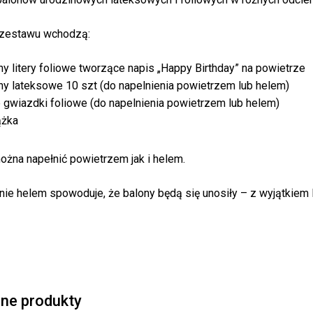
 zestawu wchodzą:
ny litery foliowe tworzące napis „Happy Birthday” na powietrze
ny lateksowe 10 szt (do napelnienia powietrzem lub helem)
 gwiazdki foliowe (do napelnienia powietrzem lub helem)
ążka
Bra
ożna napełnić powietrzem jak i helem.
nie helem spowoduje, że balony będą się unosiły – z wyjątkiem li
ne produkty