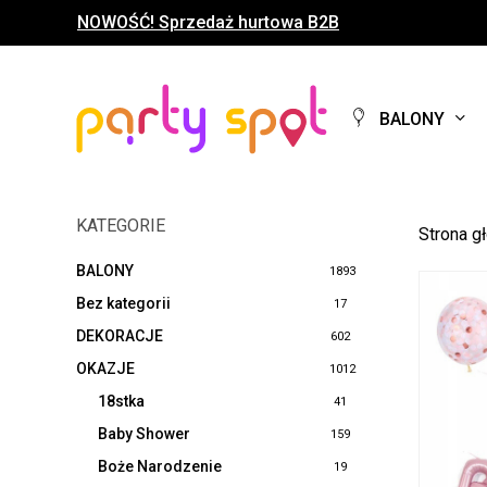
Skip
NOWOŚĆ! Sprzedaż hurtowa B2B
to
main
content
BALONY
KATEGORIE
Strona g
BALONY
1893
Bez kategorii
17
DEKORACJE
602
OKAZJE
1012
18stka
41
Baby Shower
159
Boże Narodzenie
19