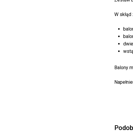
W skłąd
balo
balo
dwie
wst
Balony m
Napełnie
Podob