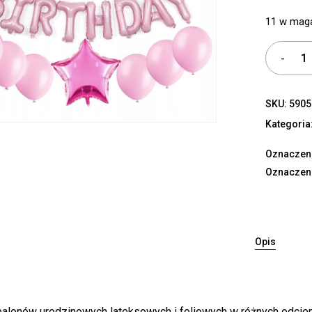
11 w mag
SKU:
5905
Kategoria
Oznaczen
Oznaczen
Opis
alonów urodzinowych lateksowych i foliowych w różnych odcien