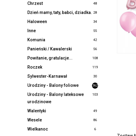
Chrzest
48
Dzień mamy, taty, babci, dziadka.
28
Haloween
34
Inne
55
Komunia
42
Panieński / Kawalerski
56
Powitanie, gratulacje...
108
Roczek
119
Sylwester-Karnawał
30
Urodziny - Balony foliowe
362
Urodziny - Balony lateksowe
103
urodzinowe
Walentyki
49
Wesele
86
Wielkanoc
6
Zestaw b