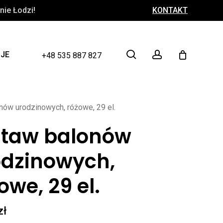
ie Łodzi!
KONTAKT
Close
Cart
search
account
CJE
+48 535 887 827
nów urodzinowych, różowe, 29 el.
staw balonów
odzinowych,
owe, 29 el.
zł