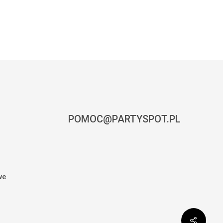
POMOC@PARTYSPOT.PL
we
0,00
zł
CZ KOSZYK
ZAMÓWIENIE