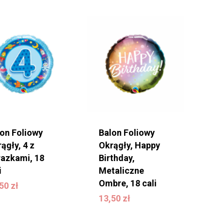
lon Foliowy
Balon Foliowy
ągły, 4 z
Okrągły, Happy
razkami, 18
Birthday,
i
Metaliczne
3,50
zł
Ombre, 18 cali
,50
zł
13,50
zł
13,50
zł