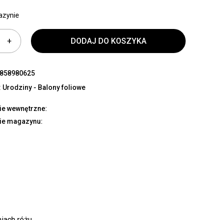
azynie
DODAJ DO KOSZYKA
858980625
:
Urodziny - Balony foliowe
ie wewnętrzne:
ie magazynu:
iach różu.