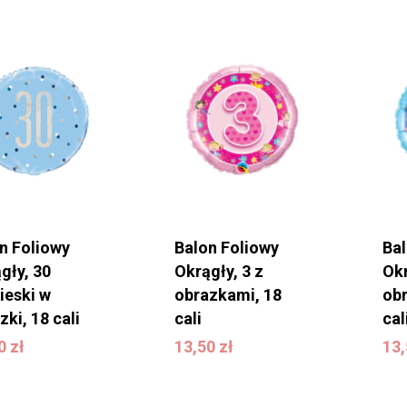
n Foliowy
Balon Foliowy
Ba
gły, 30
Okrągły, 3 z
Okr
ieski w
obrazkami, 18
ob
zki, 18 cali
cali
cal
50
zł
13,50
zł
1
50
zł
13,50
zł
13