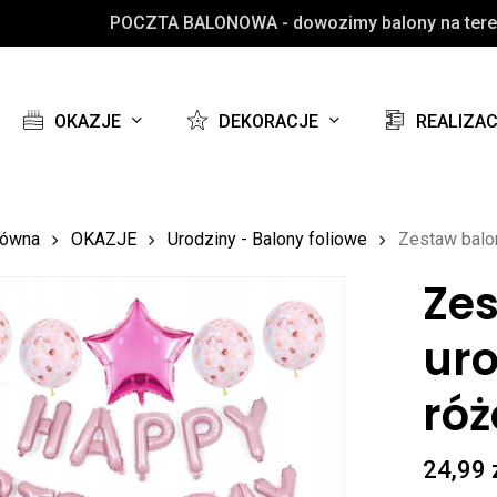
POCZTA BALONOWA - dowozimy balony na teren
Koszyk
OKAZJE
DEKORACJE
REALIZA
łówna
OKAZJE
Urodziny - Balony foliowe
Zestaw balo
Ze
ur
róż
24,99