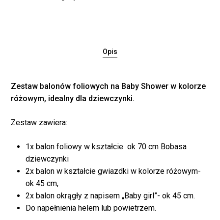
Opis
Zestaw balonów foliowych na Baby Shower w kolorze
różowym, idealny dla dziewczynki.
Zestaw zawiera:
Brak produktów w
1x balon foliowy w kształcie ok 70 cm Bobasa
dziewczynki
koszyku.
2x balon w kształcie gwiazdki w kolorze różowym-
ok 45 cm,
WRÓĆ DO SKLEPU
2x balon okrągły z napisem „Baby girl”- ok 45 cm.
Do napełnienia helem lub powietrzem.