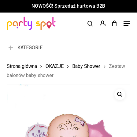
Skip
NOWOŚĆ! Sprzedaż hurtowa B2B
to
Close
Koszyk
Cart
main
Close
Menu
content
search
account
Menu
KATEGORIE
Strona główna
OKAZJE
Baby Shower
Zestaw
balonów baby shower