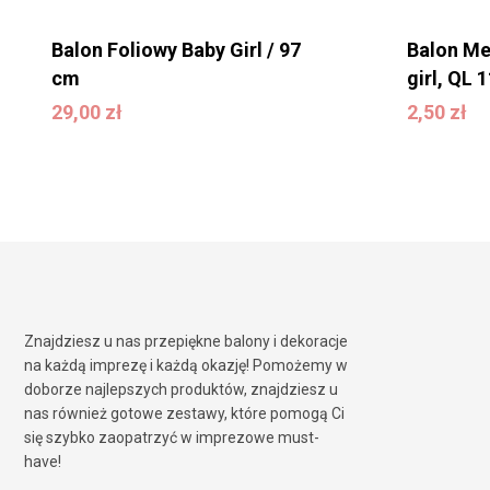
Balon Foliowy Baby Girl / 97
Balon Met
cm
girl, QL 1
29,00
zł
29,00
zł
2,50
zł
2,50
zł
Znajdziesz u nas przepiękne balony i dekoracje
na każdą imprezę i każdą okazję! Pomożemy w
doborze najlepszych produktów, znajdziesz u
nas również gotowe zestawy, które pomogą Ci
się szybko zaopatrzyć w imprezowe must-
have!