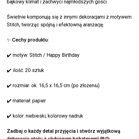
bajkowy klimat i zachwyci najmłodszych gości.
Świetnie komponują się z innymi dekoracjami z motywem
Stitch, tworząc spójną i efektowną aranżację.
✨ Cechy produktu:
✔️ motyw: Stitch / Happy Birthday
✔️ ilość: 20 sztuk
✔️ rozmiar: ok. 16,5 x 16,5 cm (po złożeniu)
Brak produktów w
koszyku.
✔️ materiał: papier
✔️ kolor: niebieski, kolorowy nadruk
WRÓĆ DO SKLEPU
Zadbaj o każdy detal przyjęcia i stwórz wyjątkową
dekorację stołu z ulubionym bohaterem! 💙🎂