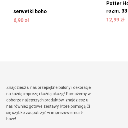
Potter H
rozm. 33 
serwetki boho
12,99
zł
12,99
zł
6,90
zł
6,90
zł
Znajdziesz u nas przepiękne balony i dekoracje
na każdą imprezę i każdą okazję! Pomożemy w
doborze najlepszych produktów, znajdziesz u
nas również gotowe zestawy, które pomogą Ci
się szybko zaopatrzyć w imprezowe must-
have!