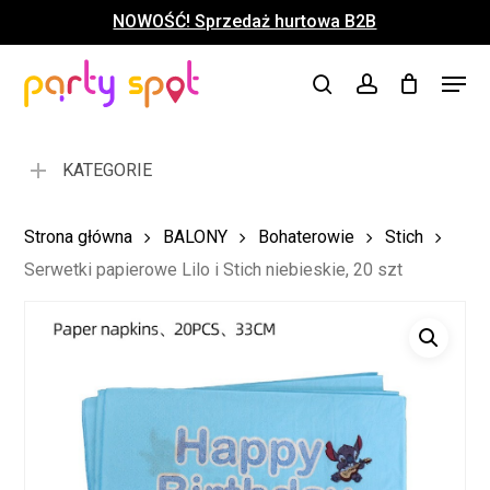
Skip
NOWOŚĆ! Sprzedaż hurtowa B2B
to
Close
Koszyk
Cart
main
Close
Menu
content
search
account
Menu
KATEGORIE
Strona główna
BALONY
Bohaterowie
Stich
Serwetki papierowe Lilo i Stich niebieskie, 20 szt