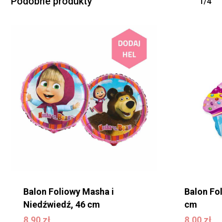
Podobne produkty
1/4
Balon Foliowy Masha i
Balon Fol
Niedźwiedź, 46 cm
cm
8,90
zł
8,00
zł