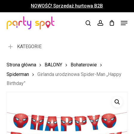
Skip
NOWOŚĆ! Sprzedaż hurtowa B2B
to
Close
Koszyk
Cart
main
Close
Menu
content
search
account
Menu
KATEGORIE
Strona główna
BALONY
Bohaterowie
Spiderman
Girlanda urodzinowa Spider-Man „Happy
Birthday”