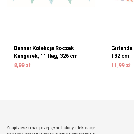
Banner Kolekcja Roczek –
Girlanda
Kangurek, 11 flag, 326 cm
182 cm
11,99
zł
8,99
zł
11,99
zł
8,99
zł
Znajdziesz u nas przepiękne balony i dekoracje