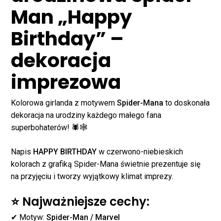
Man „Happy
Birthday” –
dekoracja
imprezowa
Kolorowa girlanda z motywem
Spider-Mana
to doskonała
dekoracja na urodziny każdego małego fana
superbohaterów! 🕷️🕸️
Napis
HAPPY BIRTHDAY
w czerwono-niebieskich
kolorach z grafiką Spider-Mana świetnie prezentuje się
Brak produktów w
na przyjęciu i tworzy wyjątkowy klimat imprezy.
koszyku.
⭐ Najważniejsze cechy:
✔ Motyw:
Spider-Man / Marvel