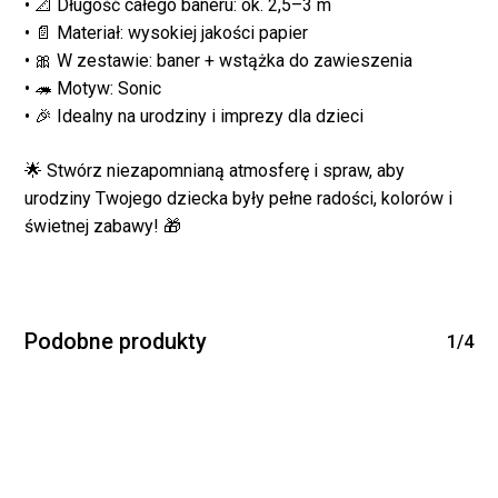
koszyku.
• 📐 Długość całego baneru: ok. 2,5–3 m
• 📄 Materiał: wysokiej jakości papier
• 🎀 W zestawie: baner + wstążka do zawieszenia
WRÓĆ DO SKLEPU
• 🦔 Motyw: Sonic
• 🎉 Idealny na urodziny i imprezy dla dzieci
🌟 Stwórz niezapomnianą atmosferę i spraw, aby
urodziny Twojego dziecka były pełne radości, kolorów i
świetnej zabawy! 🎁
Podobne produkty
1/4