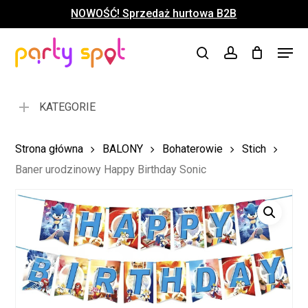
Skip
NOWOŚĆ! Sprzedaż hurtowa B2B
to
Close
Koszyk
Cart
main
Close
Menu
content
search
account
Menu
KATEGORIE
Strona główna
BALONY
Bohaterowie
Stich
Baner urodzinowy Happy Birthday Sonic