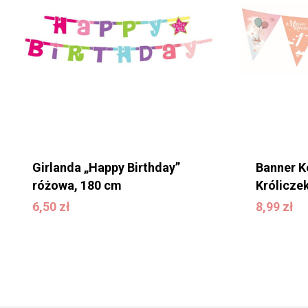
Girlanda „Happy Birthday”
Banner K
różowa, 180 cm
Króliczek
6,50
zł
8,99
zł
6,50
zł
8,99
zł