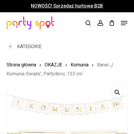
Skip
NOWOŚĆ! Sprzedaż hurtowa B2B
to
Close
Koszyk
Cart
main
Close
Menu
content
search
account
Menu
KATEGORIE
Strona główna
OKAZJE
Komunia
Baner „I
Komunia Święta”, Partydeco, 133 cm