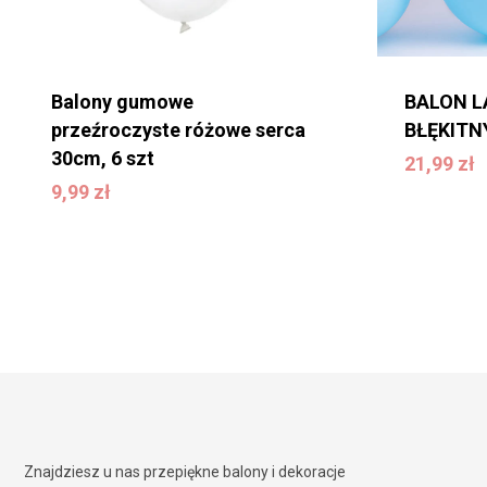
Balony gumowe
BALON 
przeźroczyste różowe serca
BŁĘKITN
30cm, 6 szt
21,99
zł
21,99
zł
9,99
zł
9,99
zł
Znajdziesz u nas przepiękne balony i dekoracje