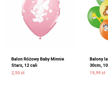
Balon Różowy Baby Minnie
Balony l
Stars, 12 cali
30cm, 10
19,99
zł
2,50
zł
19,99
zł
2,50
zł