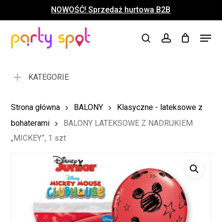
Skip
NOWOŚĆ! Sprzedaż hurtowa B2B
to
Close
Koszyk
Cart
main
Close
Menu
content
search
account
Menu
KATEGORIE
Strona główna
BALONY
Klasyczne - lateksowe z
bohaterami
BALONY LATEKSOWE Z NADRUKIEM
„MICKEY”, 1 szt