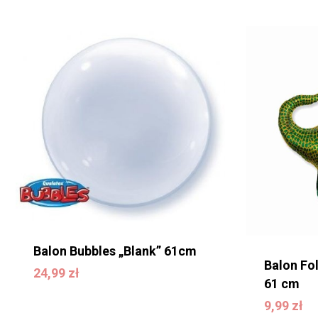
Brak produktów w
koszyku.
WRÓĆ DO SKLEPU
Balon Bubbles „Blank” 61cm
Balon Fo
24,99
zł
24,99
zł
61 cm
9,99
zł
9,99
zł