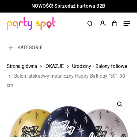
Skip
NOWOŚĆ! Sprzedaż hurtowa B2B
to
Close
Koszyk
Cart
main
Close
Menu
content
search
account
Menu
KATEGORIE
Strona główna
OKAZJE
Urodziny - Balony foliowe
Balon lateksowy metaliczny Happy Birthday “50”, 30
cm