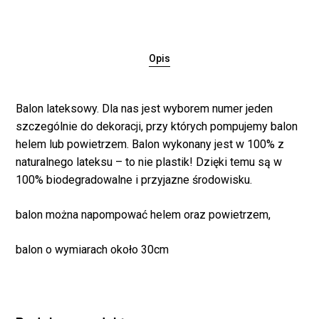
Opis
Balon lateksowy. Dla nas jest wyborem numer jeden
szczególnie do dekoracji, przy których pompujemy balon
helem lub powietrzem. Balon wykonany jest w 100% z
naturalnego lateksu – to nie plastik! Dzięki temu są w
Brak produktów w
100% biodegradowalne i przyjazne środowisku.
koszyku.
balon można napompować helem oraz powietrzem,
WRÓĆ DO SKLEPU
balon o wymiarach około 30cm