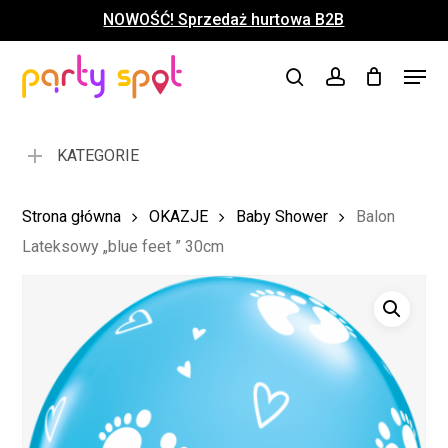
Skip
NOWOŚĆ! Sprzedaż hurtowa B2B
to
Close
Koszyk
Cart
main
Close
Menu
content
search
account
Menu
KATEGORIE
Strona główna
OKAZJE
Baby Shower
Balon
Lateksowy „blue feet ” 30cm