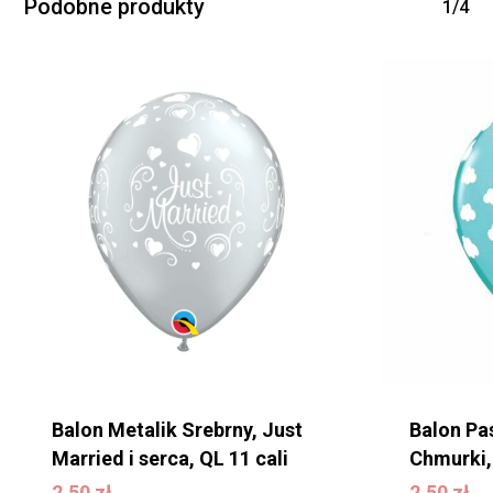
Podobne produkty
1/4
Balon Metalik Srebrny, Just
Balon Pas
Married i serca, QL 11 cali
Chmurki,
2,50
zł
2,50
zł