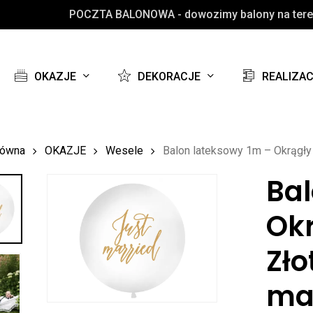
POCZTA BALONOWA - dowozimy balony na teren
Koszyk
OKAZJE
DEKORACJE
REALIZA
łówna
OKAZJE
Wesele
Balon lateksowy 1m – Okrągły –
Bal
Okr
Zło
ma