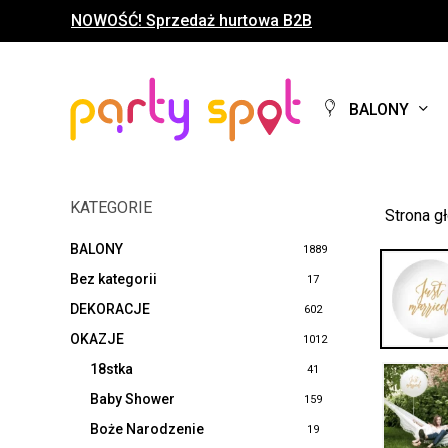
Skip
NOWOŚĆ! Sprzedaż hurtowa B2B
to
main
content
BALONY
KATEGORIE
Strona g
BALONY
1889
Bez kategorii
17
DEKORACJE
602
OKAZJE
1012
18stka
41
Baby Shower
159
Boże Narodzenie
19