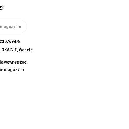
zł
 magazynie
230769878
:
OKAZJE
,
Wesele
ie wewnętrzne:
ie magazynu: