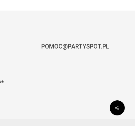
POMOC@PARTYSPOT.PL
we
0,00
zł
CZ KOSZYK
ZAMÓWIENIE
facebook
instagram
phone
email