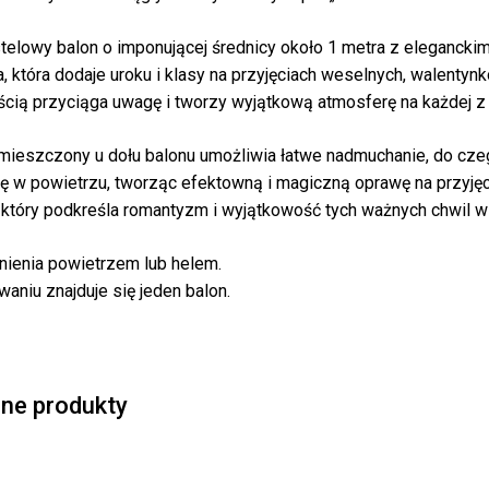
stelowy balon o imponującej średnicy około 1 metra z eleganckim
a, która dodaje uroku i klasy na przyjęciach weselnych, walenty
cią przyciąga uwagę i tworzy wyjątkową atmosferę na każdej z t
Bra
mieszczony u dołu balonu umożliwia łatwe nadmuchanie, do cze
ię w powietrzu, tworząc efektowną i magiczną oprawę na przyjęc
 który podkreśla romantyzm i wyjątkowość tych ważnych chwil w 
nienia powietrzem lub helem.
aniu znajduje się jeden balon.
ne produkty