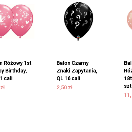
n Różowy 1st
Balon Czarny
Ba
y Birthday,
Znaki Zapytania,
Ró
1 cali
QL 16 cali
18t
0
zł
2,50
zł
szt
0
zł
2,50
zł
1
11