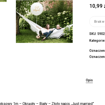
10,99
Brak w
SKU:
5902
Kategorie
Oznaczen
Oznaczen
Opis
teksowy 1m – Okrągły – Biały – Złoty napis „Just married”