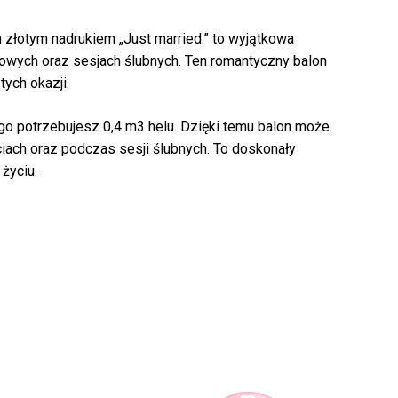
 złotym nadrukiem „Just married.” to wyjątkowa
nkowych oraz sesjach ślubnych. Ten romantyczny balon
ych okazji.
k produktów w koszyku.
go potrzebujesz 0,4 m3 helu. Dzięki temu balon może
iach oraz podczas sesji ślubnych. To doskonały
życiu.
WRÓĆ DO SKLEPU