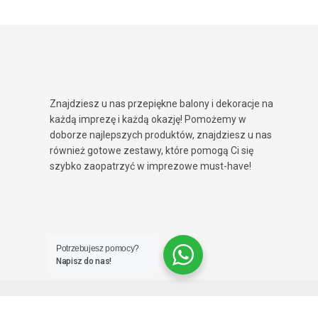
Znajdziesz u nas przepiękne balony i dekoracje na
każdą imprezę i każdą okazję! Pomożemy w
doborze najlepszych produktów, znajdziesz u nas
również gotowe zestawy, które pomogą Ci się
szybko zaopatrzyć w imprezowe must-have!
Potrzebujesz pomocy?
Napisz do nas!
© 2026 PartySpot. Wszelkie prawa zastrzeżone.