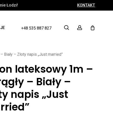
ie Łodzi!
KONTAKT
Close
Cart
search
account
CJE
+48 535 887 827
 Biały – Złoty napis „Just married”
on lateksowy 1m –
ągły – Biały –
ty napis „Just
rried”