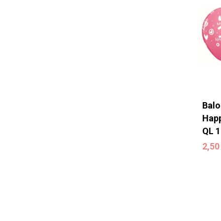
Balo
Happ
QL 1
2,5
2,5