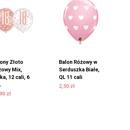
lony Złoto
Balon Różowy w
żowy Mix,
Serduszka Białe,
ka, 12 cali, 6
QL 11 cali
2,50
zł
.
2,50
zł
1,90
zł
,90
zł