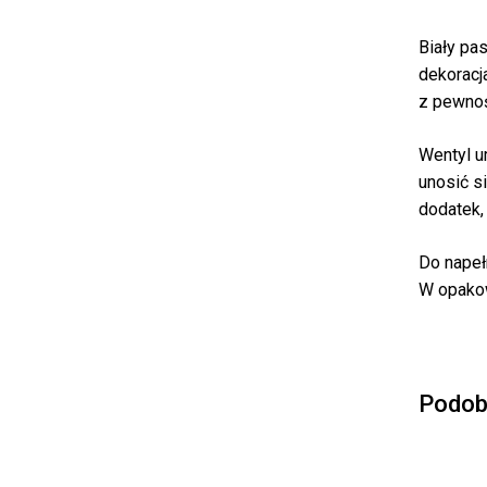
Biały pa
dekoracj
z pewnoś
Wentyl u
unosić s
dodatek,
Do napeł
W opakow
Podob