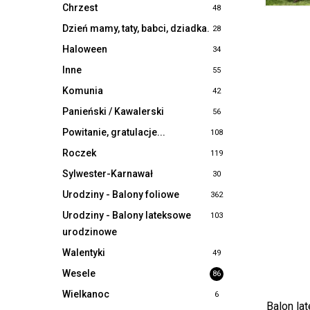
Chrzest
48
Dzień mamy, taty, babci, dziadka.
28
Haloween
34
Inne
55
Komunia
42
Panieński / Kawalerski
56
Powitanie, gratulacje...
108
Roczek
119
Sylwester-Karnawał
30
Urodziny - Balony foliowe
362
Urodziny - Balony lateksowe
103
urodzinowe
Walentyki
49
Wesele
86
Wielkanoc
6
Balon la