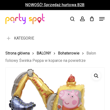
Skip
NOWOŚĆ! Sprzedaż hurtowa B2B
to
Close
Koszyk
Cart
main
Close
Menu
content
search
account
Menu
KATEGORIE
Strona główna
BALONY
Bohaterowie
Balon
foliowy Świnka Peppa w koparce na powietrze