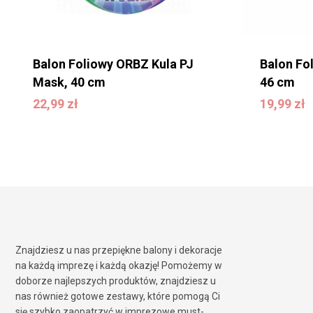
Balon Foliowy ORBZ Kula PJ
Balon Fo
Mask, 40 cm
46 cm
22,99
zł
19,99
zł
22,99
zł
19,99
zł
Znajdziesz u nas przepiękne balony i dekoracje
na każdą imprezę i każdą okazję! Pomożemy w
doborze najlepszych produktów, znajdziesz u
nas również gotowe zestawy, które pomogą Ci
się szybko zaopatrzyć w imprezowe must-