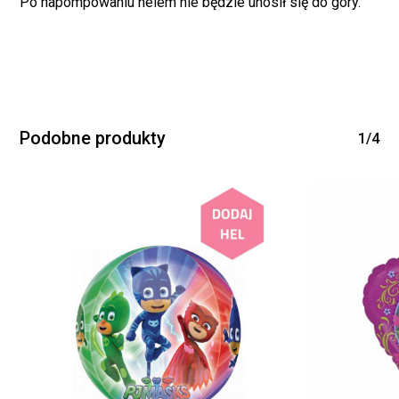
Po napompowaniu helem nie będzie unosił się do góry.
Brak produktów w
koszyku.
Podobne produkty
1/4
WRÓĆ DO SKLEPU