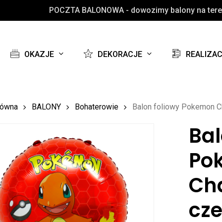
POCZTA BALONOWA - dowozimy balony na teren
Koszyk
OKAZJE
DEKORACJE
REALIZA
łówna
BALONY
Bohaterowie
Balon foliowy Pokemon C
Bal
Po
Ch
cz