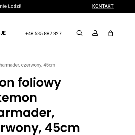
ie Łodzi!
KONTAKT
Close
Cart
search
account
CJE
+48 535 887 827
harmader, czerwony, 45cm
on foliowy
kemon
armader,
erwony, 45cm