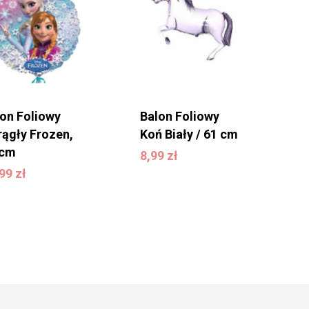
lon Foliowy
Balon Foliowy
rągły Frozen,
Koń Biały / 61 cm
8,99
zł
 cm
8,99
zł
9,99
zł
,99
zł