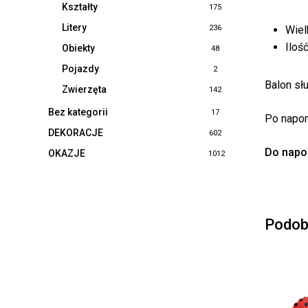
Kształty
175
Litery
Wiel
236
Iloś
Obiekty
48
Pojazdy
2
Balon sł
Zwierzęta
142
Bez kategorii
17
Po napom
DEKORACJE
602
Do napo
OKAZJE
1012
Podob