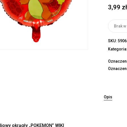
3,99
z
Brak w
SKU:
5906
Kategoria
Oznaczen
Oznaczen
Opis
oliowy okrągły „POKEMON” WIKI