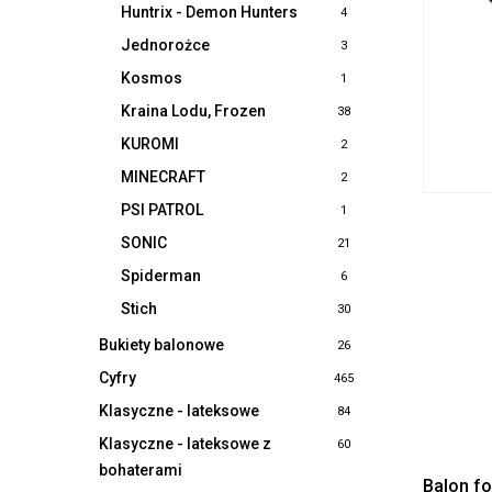
Huntrix - Demon Hunters
4
Jednorożce
3
Kosmos
1
Kraina Lodu, Frozen
38
KUROMI
2
MINECRAFT
2
PSI PATROL
1
SONIC
21
Spiderman
6
Stich
30
Bukiety balonowe
26
Cyfry
465
Klasyczne - lateksowe
84
Klasyczne - lateksowe z
60
bohaterami
Balon f