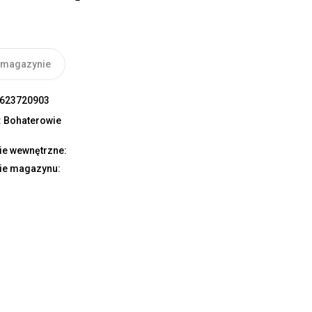
ł
 magazynie
623720903
:
Bohaterowie
ie wewnętrzne:
ie magazynu: