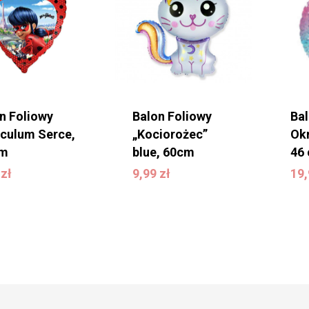
n Foliowy
Balon Foliowy
Ba
culum Serce,
„Kociorożec”
Ok
cm
blue, 60cm
46
9
zł
9,99
zł
1
9
zł
9,99
zł
19