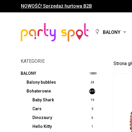
Skip
NOWOŚĆ! Sprzedaż hurtowa B2B
to
main
content
BALONY
KATEGORIE
Strona g
BALONY
1889
Balony bubbles
24
Bohaterowie
619
Baby Shark
19
Cars
3
Dinozaury
6
Hello Kitty
1