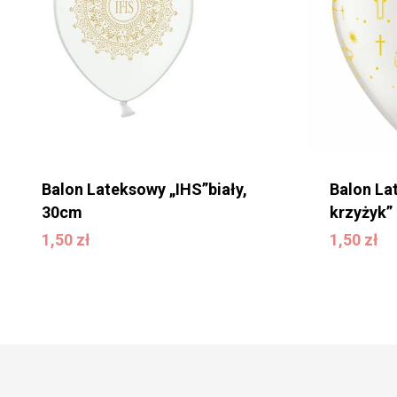
Balon Lateksowy „IHS”biały,
Balon La
30cm
krzyżyk”
1,50
zł
1,50
zł
1,50
zł
1,50
zł