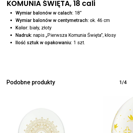
KOMUNIA ŚWIĘTA, 18 cali
Wymiar balonów w calach:
18”
Wymiar balonów w centymetrach:
ok. 46 cm
Kolor:
biały, złoty
Nadruk:
napis „Pierwsza Komunia Święta”, kłosy
Ilość sztuk w opakowaniu:
1 szt.
Brak produktów w
koszyku.
WRÓĆ DO SKLEPU
Podobne produkty
1/4