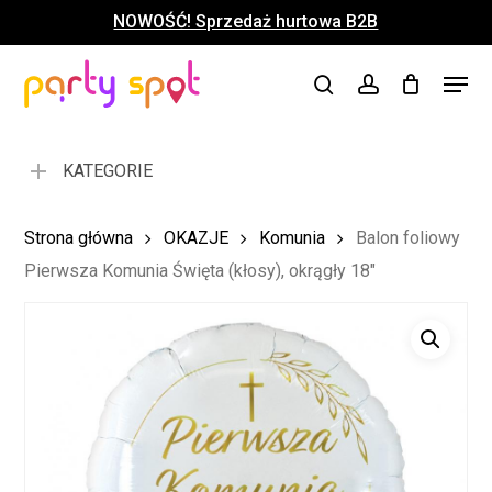
Skip
NOWOŚĆ! Sprzedaż hurtowa B2B
to
Close
Koszyk
Cart
main
Close
Menu
content
search
account
Menu
KATEGORIE
Strona główna
OKAZJE
Komunia
Balon foliowy
Pierwsza Komunia Święta (kłosy), okrągły 18″