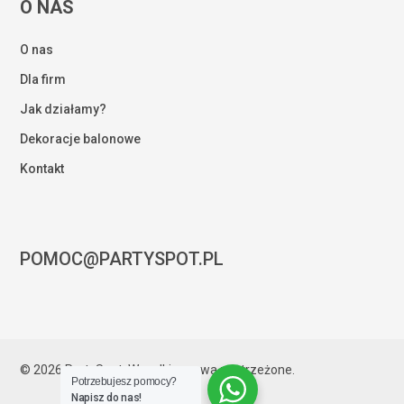
O NAS
O nas
Dla firm
Jak działamy?
Dekoracje balonowe
Kontakt
POMOC@PARTYSPOT.PL
Kwota:
0,00
zł
© 2026 PartySpot. Wszelkie prawa zastrzeżone.
Potrzebujesz pomocy?
ZOBACZ KOSZYK
ZAMÓWIENIE
Napisz do nas!