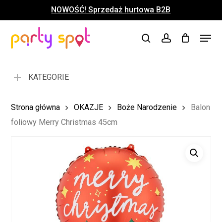
Skip
NOWOŚĆ! Sprzedaż hurtowa B2B
to
Close
Koszyk
Cart
main
Close
Menu
content
search
account
Menu
KATEGORIE
Strona główna
OKAZJE
Boże Narodzenie
Balon
foliowy Merry Christmas 45cm