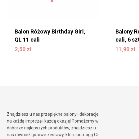
Balon Różowy Birthday Girl,
Balony R
QL 11 cali
cali, 6 sz
11,90
zł
2,50
zł
11,90
zł
2,50
zł
Znajdziesz u nas przepiękne balony i dekoracje
na każdą imprezę i każdą okazję! Pomożemy w
doborze najlepszych produktów, znajdziesz u
nas również gotowe zestawy, które pomogą Ci