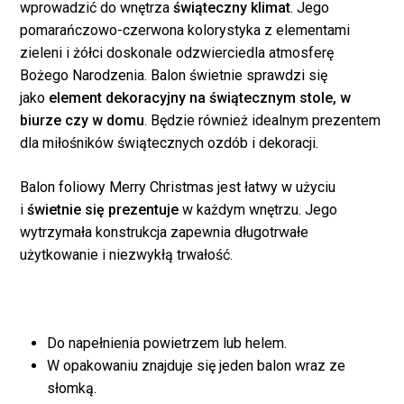
wprowadzić do wnętrza
świąteczny klimat
. Jego
pomarańczowo-czerwona kolorystyka z elementami
zieleni i żółci doskonale odzwierciedla atmosferę
Bożego Narodzenia. Balon świetnie sprawdzi się
Brak produktów w
jako
element dekoracyjny na świątecznym stole, w
koszyku.
biurze czy w domu
. Będzie również idealnym prezentem
dla miłośników świątecznych ozdób i dekoracji.
WRÓĆ DO SKLEPU
Balon foliowy Merry Christmas jest łatwy w użyciu
i
świetnie się prezentuje
w każdym wnętrzu. Jego
wytrzymała konstrukcja zapewnia długotrwałe
użytkowanie i niezwykłą trwałość.
Do napełnienia powietrzem lub helem.
W opakowaniu znajduje się jeden balon wraz ze
słomką.