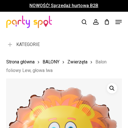
Skip
NOWOŚĆ! Sprzedaż hurtowa B2B
to
Close
Koszyk
Cart
main
Close
Menu
content
search
account
Menu
KATEGORIE
Strona główna
BALONY
Zwierzęta
Balon
foliowy Lew, głowa lwa