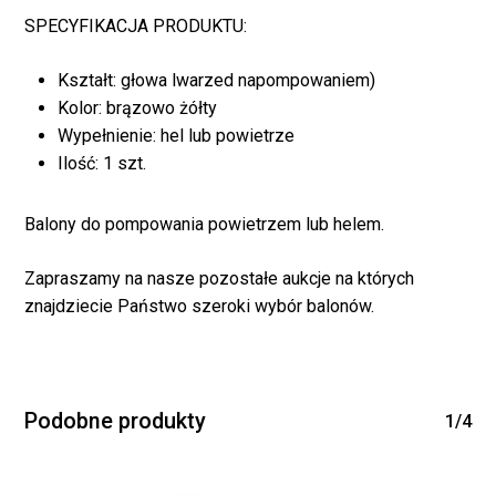
SPECYFIKACJA PRODUKTU:
Kształt: głowa lwarzed napompowaniem)
Kolor: brązowo żółty
Wypełnienie: hel lub powietrze
Ilość: 1 szt.
Balony do pompowania powietrzem lub helem.
Brak produktów w
Zapraszamy na nasze pozostałe aukcje na których
koszyku.
znajdziecie Państwo szeroki wybór balonów.
WRÓĆ DO SKLEPU
Podobne produkty
1/4