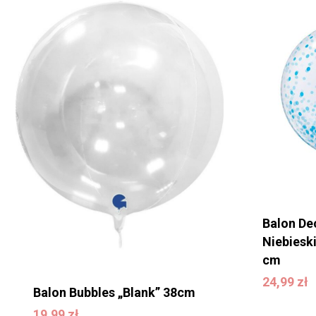
Balon De
Niebieski
cm
24,99
zł
24,99
zł
Balon Bubbles „Blank” 38cm
19,99
zł
19,99
zł