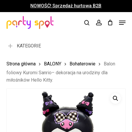
Skip
NOWOŚĆ! Sprzedaż hurtowa B2B
to
Close
Koszyk
Cart
main
Close
Menu
content
search
account
Menu
KATEGORIE
Strona główna
BALONY
Bohaterowie
Balon
foliowy Kuromi Sanrio– dekoracja na urodziny dla
miłośników Hello Kitty.