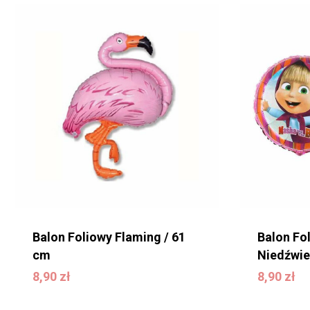
Balon Foliowy Flaming / 61
Balon Fo
cm
Niedźwie
8,90
zł
8,90
zł
8,90
zł
8,90
zł