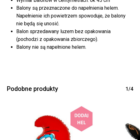
Wymiar balonów w centymetrach: ok 45 cm
Balony są przeznaczone do napełnienia helem.
Napełnienie ich powietrzem spowoduje, że balony
nie będą się unosić.
Balon sprzedawany luzem bez opakowania
(pochodzi z opakowania zbiorczego).
Balony nie są napełnione helem.
Brak produktów w
koszyku.
WRÓĆ DO SKLEPU
Podobne produkty
1/4