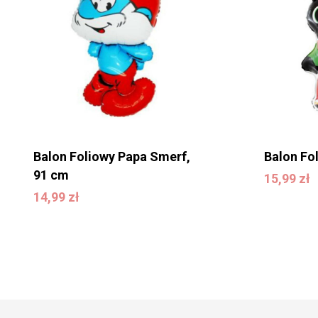
Balon Foliowy Papa Smerf,
Balon Fo
91 cm
15,99
zł
15,99
zł
14,99
zł
14,99
zł