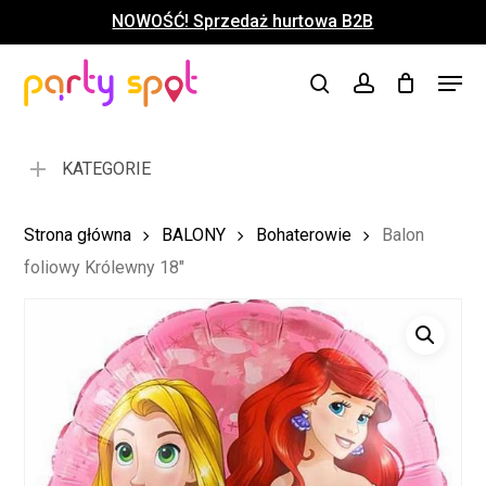
Skip
NOWOŚĆ! Sprzedaż hurtowa B2B
to
Close
Koszyk
Cart
main
Close
Menu
content
search
account
Menu
KATEGORIE
Strona główna
BALONY
Bohaterowie
Balon
foliowy Królewny 18″