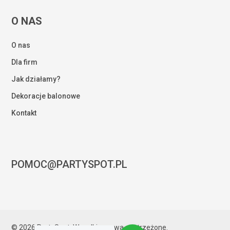
O NAS
O nas
Dla firm
Jak działamy?
Dekoracje balonowe
Kontakt
POMOC@PARTYSPOT.PL
Kwota:
0,00
zł
© 2026 PartySpot. Wszelkie prawa zastrzeżone.