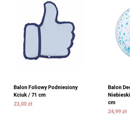
Balon Foliowy Podniesiony
Balon De
Kciuk / 71 cm
Niebieski
cm
23,00
zł
23,00
zł
24,99
zł
24,99
zł