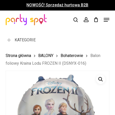
Skip
NOWOŚĆ! Sprzedaż hurtowa B2B
to
Close
Koszyk
Cart
main
Close
Menu
content
search
account
Menu
KATEGORIE
Strona główna
BALONY
Bohaterowie
Balon
foliowy Kraina Lodu FROZEN II (DSNYX-016)