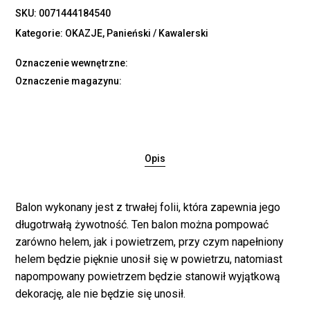
SKU:
0071444184540
Kategorie:
OKAZJE
,
Panieński / Kawalerski
Oznaczenie wewnętrzne:
Oznaczenie magazynu:
Opis
Balon wykonany jest z trwałej folii, która zapewnia jego
długotrwałą żywotność. Ten balon można pompować
Brak produktów w
zarówno helem, jak i powietrzem, przy czym napełniony
koszyku.
helem będzie pięknie unosił się w powietrzu, natomiast
napompowany powietrzem będzie stanowił wyjątkową
dekorację, ale nie będzie się unosił.
WRÓĆ DO SKLEPU