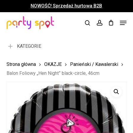
Skip
NOWOŚĆ! Sprzedaż hurtowa B2B
to
Close
Koszyk
Cart
main
Close
Menu
content
search
account
Menu
KATEGORIE
Strona główna
OKAZJE
Panieński / Kawalerski
Balon Foliowy „Hen Night” black-circle, 46cm