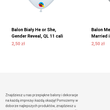
Balon Biały He or She,
Balon Me
Gender Reveal, QL 11 cali
Married i
2,50
zł
2,50
zł
2,50
zł
2,50
zł
Znajdziesz u nas przepiękne balony i dekoracje
na każdą imprezę i każdą okazję! Pomożemy w
doborze najlepszych produktów, znajdziesz u