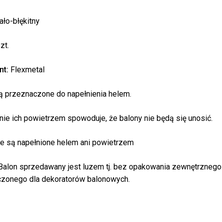
ało-błękitny
zt.
nt:
Flexmetal
ą przeznaczone do napełnienia helem.
Bra
nie ich powietrzem spowoduje, że balony nie będą się unosić.
ie są napełnione helem ani powietrzem
alon sprzedawany jest luzem tj. bez opakowania zewnętrzneg
zonego dla dekoratorów balonowych.