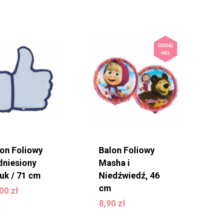
lon Foliowy
Balon Foliowy
dniesiony
Masha i
uk / 71 cm
Niedźwiedź, 46
3,00
zł
cm
,00
zł
8,90
zł
8,90
zł