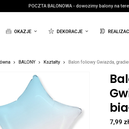
POCZTA BALONOWA - dowozimy balony na teren
Koszyk
OKAZJE
DEKORACJE
REALIZA
łówna
BALONY
Kształty
Balon foliowy Gwiazda, gradien
Bal
Gwi
bia
7,99
z