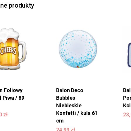
ne produkty
n Foliowy
Balon Deco
Ba
l Piwa / 89
Bubbles
Po
Niebieskie
Kci
90
zł
2
Konfetti / kula 61
90
zł
23
cm
24,99
zł
24,99
zł