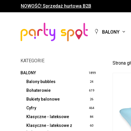
Skip
NOWOŚĆ! Sprzedaż hurtowa B2B
to
main
content
BALONY
KATEGORIE
Strona g
BALONY
1899
Balony bubbles
24
Bohaterowie
619
Bukiety balonowe
26
Cyfry
464
Klasyczne - lateksowe
84
Klasyczne - lateksowe z
60