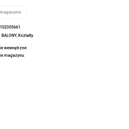
 magazynie
102305661
:
BALONY
,
Kształty
ie wewnętrzne:
ie magazynu: