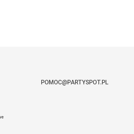
POMOC@PARTYSPOT.PL
we
0,00
zł