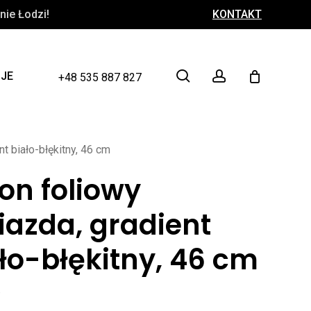
ie Łodzi!
KONTAKT
Close
Cart
search
account
CJE
+48 535 887 827
t biało-błękitny, 46 cm
on foliowy
azda, gradient
ło-błękitny, 46 cm
ł