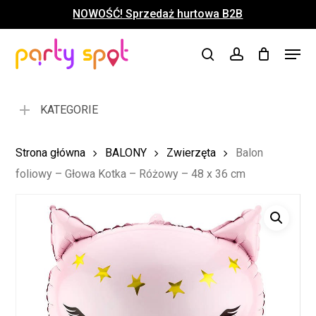
Skip
NOWOŚĆ! Sprzedaż hurtowa B2B
to
Close
Koszyk
Cart
main
Close
Menu
content
search
account
Menu
KATEGORIE
Strona główna
BALONY
Zwierzęta
Balon
foliowy – Głowa Kotka – Różowy – 48 x 36 cm