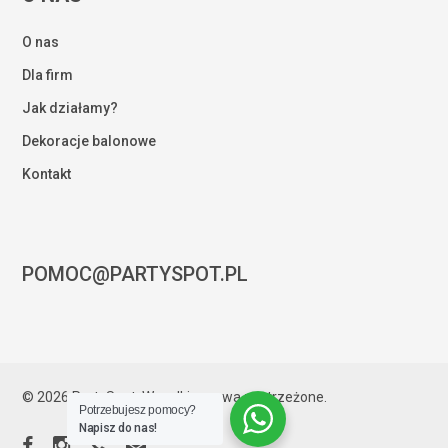
O nas
Dla firm
Jak działamy?
Dekoracje balonowe
Kontakt
POMOC@PARTYSPOT.PL
Kwota:
0,00
zł
© 2026 PartySpot. Wszelkie prawa zastrzeżone.
Potrzebujesz pomocy?
ZOBACZ KOSZYK
ZAMÓWIENIE
Napisz do nas!
facebook
instagram
phone
email