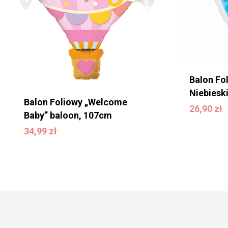
Balon Fo
Niebiesk
Balon Foliowy „Welcome
26,90
zł
26,90
zł
Baby” baloon, 107cm
34,99
zł
34,99
zł