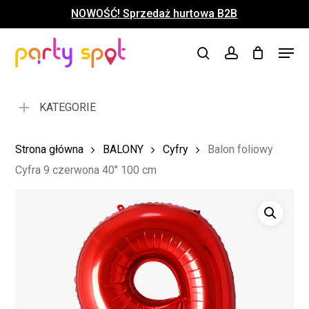
Skip
NOWOŚĆ! Sprzedaż hurtowa B2B
to
Close
Koszyk
Cart
main
Close
Menu
content
search
account
Menu
KATEGORIE
Strona główna
BALONY
Cyfry
Balon foliowy
Cyfra 9 czerwona 40″ 100 cm