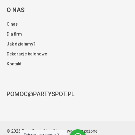
O NAS
O nas
Dla firm
Jak działamy?
Dekoracje balonowe
Kontakt
POMOC@PARTYSPOT.PL
Kwota:
0,00
zł
© 2026 PartySpot. Wszelkie prawa zastrzeżone.