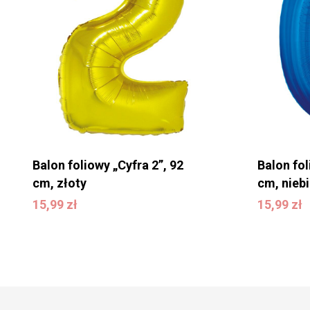
Balon foliowy „Cyfra 2”, 92
Balon fol
cm, złoty
cm, niebi
15,99
zł
15,99
zł
15,99
zł
15,99
zł