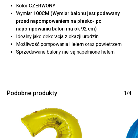
Kolor
CZERWONY
Wymiar
100CM (Wymiar balonu jest podawany
przed napompowaniem na płasko- po
napompowaniu balon ma ok 92 cm)
Idealny jako dekoracja z okazji urodzin.
Możliwość pompowania
Helem
oraz powietrzem.
Brak produktów w
Sprzedawane balony nie są napełnione helem.
koszyku.
WRÓĆ DO SKLEPU
Podobne produkty
1/4