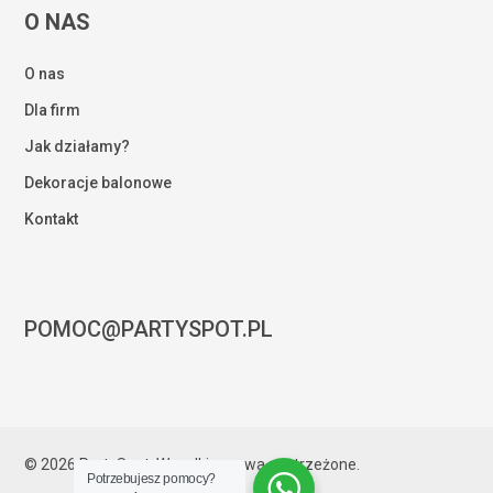
O NAS
O nas
Dla firm
Jak działamy?
Dekoracje balonowe
Kontakt
POMOC@PARTYSPOT.PL
Kwota:
0,00
zł
© 2026 PartySpot. Wszelkie prawa zastrzeżone.
Potrzebujesz pomocy?
ZOBACZ KOSZYK
ZAMÓWIENIE