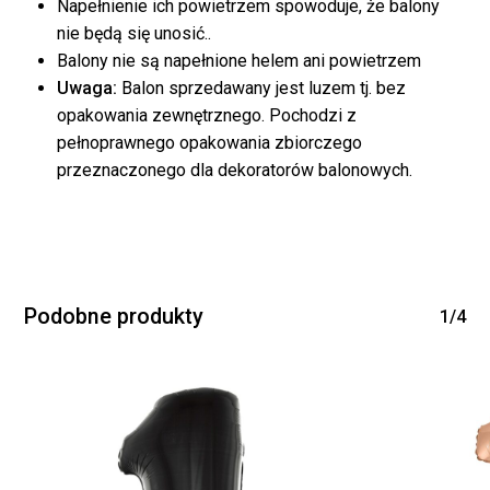
Napełnienie ich powietrzem spowoduje, że balony
nie będą się unosić..
Balony nie są napełnione helem ani powietrzem
Uwaga:
Balon sprzedawany jest luzem tj. bez
opakowania zewnętrznego. Pochodzi z
pełnoprawnego opakowania zbiorczego
Brak produktów w
przeznaczonego dla dekoratorów balonowych.
koszyku.
WRÓĆ DO SKLEPU
Podobne produkty
1/4