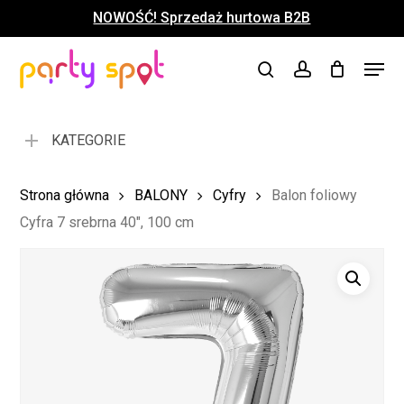
Skip
NOWOŚĆ! Sprzedaż hurtowa B2B
to
Close
Koszyk
Cart
main
Close
Menu
content
search
account
Menu
KATEGORIE
Strona główna
BALONY
Cyfry
Balon foliowy
Cyfra 7 srebrna 40″, 100 cm