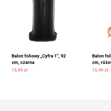
Balon foliowy „Cyfra 1”, 92
Balon fol
cm, czarna
cm, różo
15,99
zł
15,99
zł
15,99
zł
15,99
zł