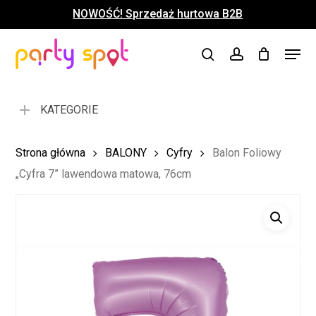
Skip
NOWOŚĆ! Sprzedaż hurtowa B2B
to
Close
Koszyk
Cart
main
Close
Menu
content
search
account
Menu
KATEGORIE
Strona główna
BALONY
Cyfry
Balon Foliowy
„Cyfra 7” lawendowa matowa, 76cm