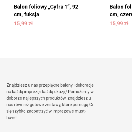
Balon foliowy „Cyfra 1”, 92
Balon fol
cm, fuksja
cm, cze
15,99
zł
15,99
zł
15,99
zł
15,99
zł
Znajdziesz u nas przepiękne balony i dekoracje
na każdą imprezę i każdą okazję! Pomożemy w
doborze najlepszych produktów, znajdziesz u
nas również gotowe zestawy, które pomogą Ci
się szybko zaopatrzyć w imprezowe must-
have!