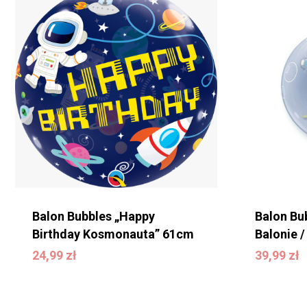
Balon Bubbles „Happy
Balon Bu
Birthday Kosmonauta” 61cm
Balonie /
24,99
zł
39,99
zł
24,99
zł
39,99
zł