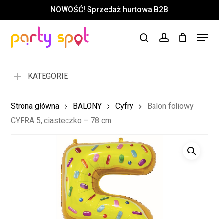
Skip
NOWOŚĆ! Sprzedaż hurtowa B2B
to
Close
Koszyk
Cart
main
Close
Menu
content
search
account
Menu
KATEGORIE
Strona główna
BALONY
Cyfry
Balon foliowy
CYFRA 5, ciasteczko – 78 cm