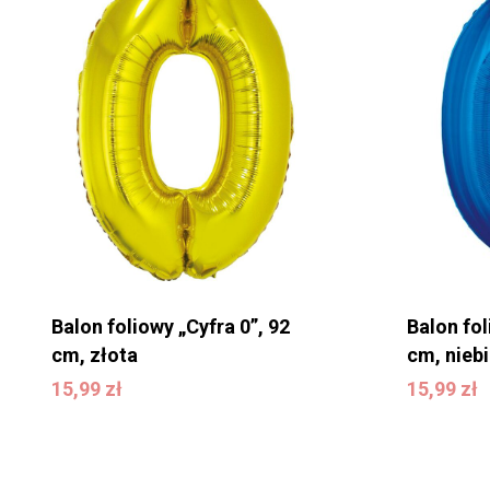
Balon foliowy „Cyfra 0”, 92
Balon fol
cm, złota
cm, niebi
15,99
zł
15,99
zł
15,99
zł
15,99
zł