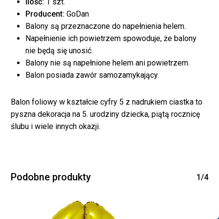
Ilość:
1 szt.
Producent:
GoDan
Balony są przeznaczone do napełnienia helem.
Napełnienie ich powietrzem spowoduje, że balony
nie będą się unosić.
Balony nie są napełnione helem ani powietrzem.
Balon posiada zawór samozamykający.
Brak produktów w
Balon foliowy w kształcie cyfry 5 z nadrukiem ciastka to
koszyku.
pyszna dekoracja na 5. urodziny dziecka, piątą rocznicę
ślubu i wiele innych okazji.
WRÓĆ DO SKLEPU
Podobne produkty
1/4