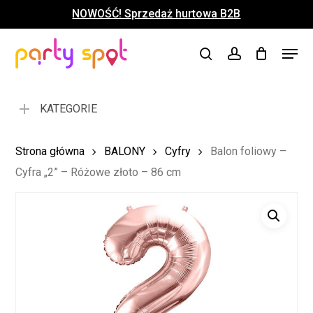
Skip
NOWOŚĆ! Sprzedaż hurtowa B2B
to
Close
Koszyk
Cart
main
Close
Menu
content
search
account
Menu
KATEGORIE
Strona główna
BALONY
Cyfry
Balon foliowy –
Cyfra „2” – Różowe złoto – 86 cm