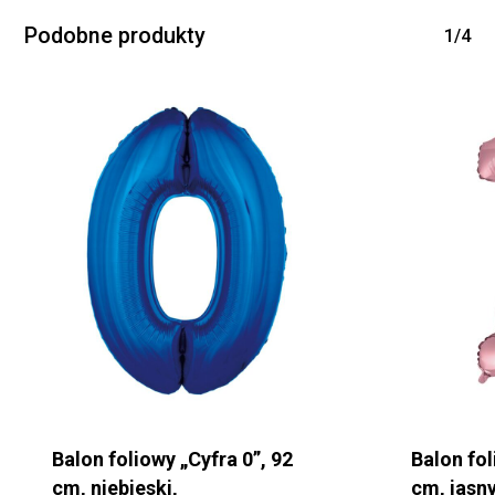
Podobne produkty
1/4
Balon foliowy „Cyfra 0”, 92
Balon fol
cm, niebieski,
cm, jasny