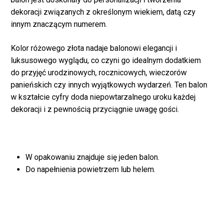
dekoracji związanych z określonym wiekiem, datą czy
innym znaczącym numerem.
Kolor różowego złota nadaje balonowi elegancji i
luksusowego wyglądu, co czyni go idealnym dodatkiem
do przyjęć urodzinowych, rocznicowych, wieczorów
panieńskich czy innych wyjątkowych wydarzeń. Ten balon
w kształcie cyfry doda niepowtarzalnego uroku każdej
dekoracji i z pewnością przyciągnie uwagę gości.
Brak produktów w
koszyku.
W opakowaniu znajduje się jeden balon.
Do napełnienia powietrzem lub helem.
WRÓĆ DO SKLEPU