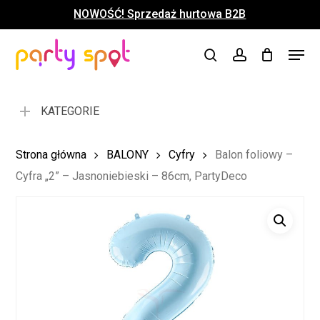
Skip
NOWOŚĆ! Sprzedaż hurtowa B2B
to
Close
Koszyk
Cart
main
Close
Menu
content
search
account
Menu
KATEGORIE
Strona główna
BALONY
Cyfry
Balon foliowy –
Cyfra „2” – Jasnoniebieski – 86cm, PartyDeco