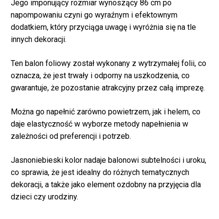
Jego imponujący rozmiar wynoszący 86 cm po
napompowaniu czyni go wyraźnym i efektownym
dodatkiem, który przyciąga uwagę i wyróżnia się na tle
innych dekoracji.
Ten balon foliowy został wykonany z wytrzymałej folii, co
oznacza, że jest trwały i odporny na uszkodzenia, co
gwarantuje, że pozostanie atrakcyjny przez całą imprezę.
Można go napełnić zarówno powietrzem, jak i helem, co
daje elastyczność w wyborze metody napełnienia w
zależności od preferencji i potrzeb.
Jasnoniebieski kolor nadaje balonowi subtelności i uroku,
Brak produktów w
co sprawia, że jest idealny do różnych tematycznych
koszyku.
dekoracji, a także jako element ozdobny na przyjęcia dla
dzieci czy urodziny.
WRÓĆ DO SKLEPU