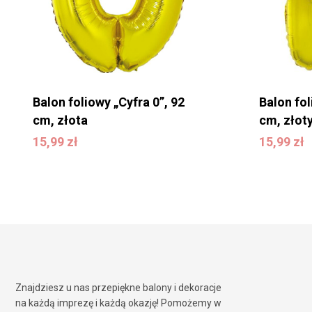
Balon foliowy „Cyfra 0”, 92
Balon fol
cm, złota
cm, złot
15,99
zł
15,99
zł
15,99
zł
15,99
zł
Znajdziesz u nas przepiękne balony i dekoracje
na każdą imprezę i każdą okazję! Pomożemy w