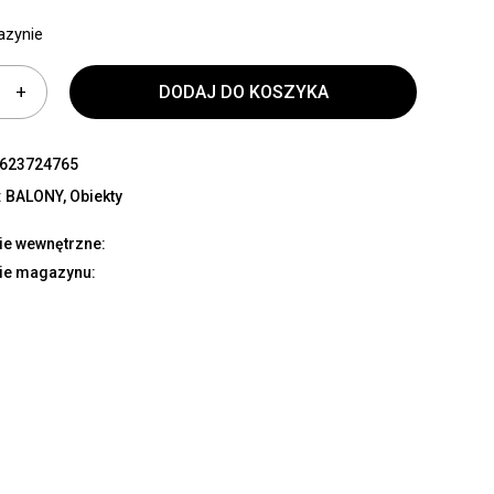
azynie
DODAJ DO KOSZYKA
623724765
:
BALONY
,
Obiekty
ie wewnętrzne:
ie magazynu: