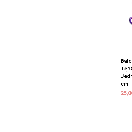
Balo
Tęc
Jedn
cm
25,
25,