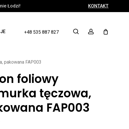
ie Łodzi!
KONTAKT
Close
Cart
search
account
CJE
+48 535 887 827
wa, pakowana FAP003
on foliowy
murka tęczowa,
kowana FAP003
ł