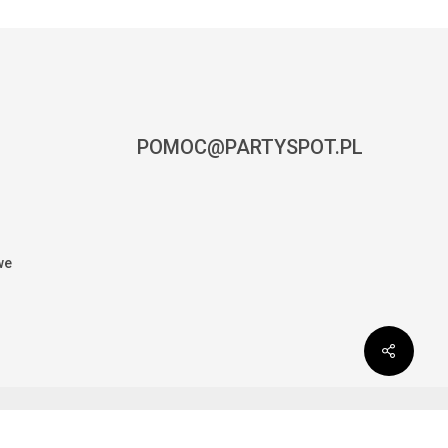
POMOC@PARTYSPOT.PL
we
0,00
zł
CZ KOSZYK
ZAMÓWIENIE
facebook
instagram
phone
email