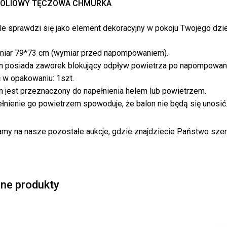
FOLIOWY TĘCZOWA CHMURKA
e sprawdzi się jako element dekoracyjny w pokoju Twojego dziec
iar 79*73 cm (wymiar przed napompowaniem).
n posiada zaworek blokujący odpływ powietrza po napompowani
ć w opakowaniu: 1szt.
n jest przeznaczony do napełnienia helem lub powietrzem.
łnienie go powietrzem spowoduje, że balon nie będą się unosić
my na nasze pozostałe aukcje, gdzie znajdziecie Państwo szer
ne produkty