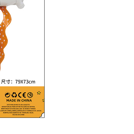
k produktów w koszyku.
WRÓĆ DO SKLEPU