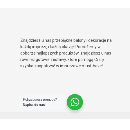
Znajdziesz u nas przepiękne balony i dekoracje na
każdą imprezę i każdą okazję! Pomożemy w
doborze najlepszych produktów, znajdziesz u nas
również gotowe zestawy, które pomogą Ci się
szybko zaopatrzyć w imprezowe must-have!
Potrzebujesz pomocy?
Napisz do nas!
© 2026 PartySpot. Wszelkie prawa zastrzeżone.