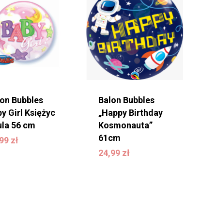
lon Bubbles
Balon Bubbles
y Girl Księżyc
„Happy Birthday
ula 56 cm
Kosmonauta”
4,99
zł
61cm
,99
zł
24,99
zł
24,99
zł