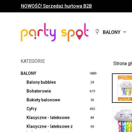
Skip
NOWOŚĆ! Sprzedaż hurtowa B2B
to
main
content
BALONY
KATEGORIE
Strona g
BALONY
1889
Balony bubbles
24
Bohaterowie
619
Bukiety balonowe
26
Cyfry
465
Klasyczne - lateksowe
84
Klasyczne - lateksowe z
60