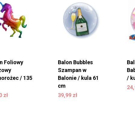
n Foliowy
Balon Bubbles
Ba
zowy
Szampan w
Bab
orożec / 135
Balonie / kula 61
/ k
2
cm
24
00
zł
39,99
zł
00
zł
39,99
zł