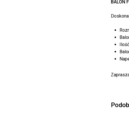
BALON 
Doskonal
Rozm
Balo
Iloś
Balo
Nape
Zaprasza
Podob