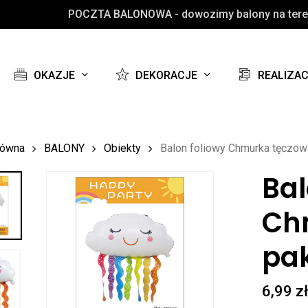
POCZTA BALONOWA - dowozimy balony na teren
Koszyk
OKAZJE
DEKORACJE
REALIZA
łówna
BALONY
Obiekty
Balon foliowy Chmurka tęczo
Bal
Ch
pa
6,99
z