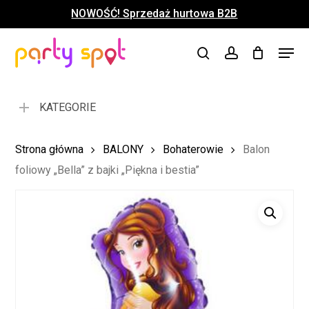
Skip
NOWOŚĆ! Sprzedaż hurtowa B2B
to
Close
Koszyk
Cart
main
Close
Menu
content
search
account
Menu
KATEGORIE
Strona główna
BALONY
Bohaterowie
Balon
foliowy „Bella” z bajki „Piękna i bestia”