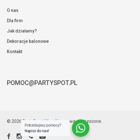
O nas
Dla firm
Jak działamy?
Dekoracje balonowe
Kontakt
POMOC@PARTYSPOT.PL
Kwota:
0,00
zł
© 2026 PartySpot. Wszelkie prawa zastrzeżone.
Potrzebujesz pomocy?
ZOBACZ KOSZYK
ZAMÓWIENIE
Napisz do nas!
facebook
instagram
phone
email