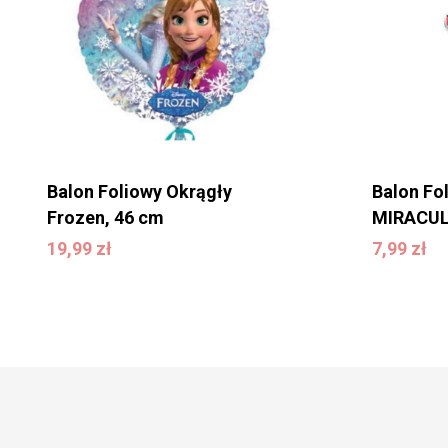
Balon Foliowy Okrągły
Balon Fo
Frozen, 46 cm
MIRACU
19,99
zł
19,99
zł
7,99
zł
7,99
zł