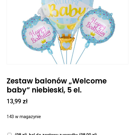
Zestaw balonów „Welcome
baby” niebieski, 5 el.
13,99
zł
143 w magazynie
(98 zł), hel do zestawu z wysyłką
(98,00 zł)