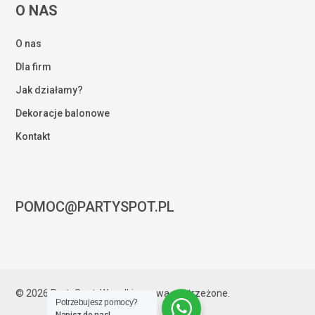
O NAS
O nas
Dla firm
Jak działamy?
Dekoracje balonowe
Kontakt
POMOC@PARTYSPOT.PL
Kwota:
0,00
zł
© 2026 PartySpot. Wszelkie prawa zastrzeżone.
Potrzebujesz pomocy?
ZOBACZ KOSZYK
ZAMÓWIENIE