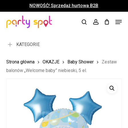
Skip
NOWOŚĆ! Sprzedaż hurtowa B2B
to
Close
Koszyk
Cart
main
Close
Menu
content
search
account
Menu
KATEGORIE
Strona główna
OKAZJE
Baby Shower
Zestaw
balonów „Welcome baby” niebieski, 5 el.