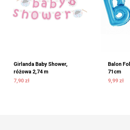
Girlanda Baby Shower,
Balon Fol
różowa 2,74 m
71cm
7,90
zł
9,99
zł
7,90
zł
9,99
zł