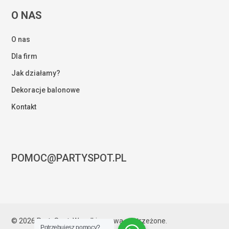
O NAS
O nas
Dla firm
Jak działamy?
Dekoracje balonowe
Kontakt
POMOC@PARTYSPOT.PL
Kwota:
0,00
zł
© 2026 PartySpot. Wszelkie prawa zastrzeżone.
Potrzebujesz pomocy?