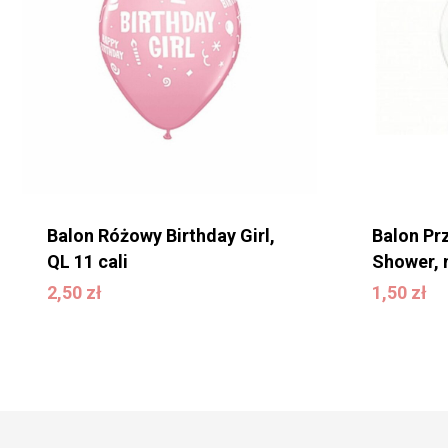
Balon Różowy Birthday Girl,
Balon Pr
QL 11 cali
Shower, 
2,50
zł
1,50
zł
2,50
zł
1,50
zł