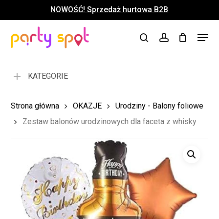
Skip
NOWOŚĆ! Sprzedaż hurtowa B2B
to
Close
Koszyk
Cart
main
Close
Menu
content
search
account
Menu
KATEGORIE
Strona główna
OKAZJE
Urodziny - Balony foliowe
Zestaw balonów urodzinowych dla faceta z whisky