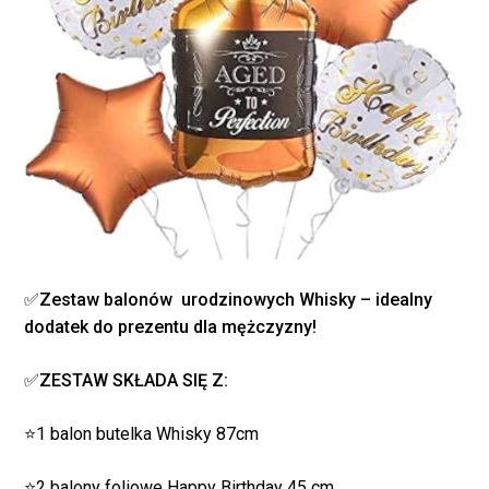
✅
Zestaw balonów urodzinowych Whisky – idealny
dodatek do prezentu dla mężczyzny!
✅
ZESTAW SKŁADA SIĘ Z:
Brak produktów w
⭐1 balon butelka Whisky 87cm
koszyku.
⭐2 balony foliowe Happy Birthday 45 cm