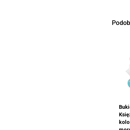
Podob
Buki
Księ
kolo
mors