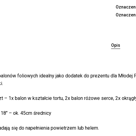
Oznaczeni
Oznaczen
Opis
Bra
alonów foliowych idealny jako dodatek do prezentu dla Młodej Pa
i.
zt – 1x balon w kształcie tortu, 2x balon różowe serce, 2x okrąg
 18″ – ok. 45cm średnicy
adają się do napełnienia powietrzem lub helem.