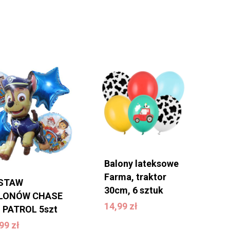
Balony lateksowe
Farma, traktor
STAW
30cm, 6 sztuk
14,99
zł
LONÓW CHASE
14,99
zł
I PATROL 5szt
9,99
zł
,99
zł