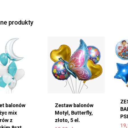
ne produkty
ZE
et balonów
Zestaw balonów
BA
życ mix
Motyl, Butterfly,
PS
1
rów z
złoto, 5 el.
13,99
zł
19
kim 8szt