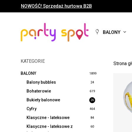
Skip
NOWOŚĆ! Sprzedaż hurtowa B2B
to
main
content
BALONY
KATEGORIE
Strona g
BALONY
1899
Balony bubbles
24
Bohaterowie
619
Bukiety balonowe
26
Cyfry
464
Klasyczne - lateksowe
84
Klasyczne - lateksowe z
60