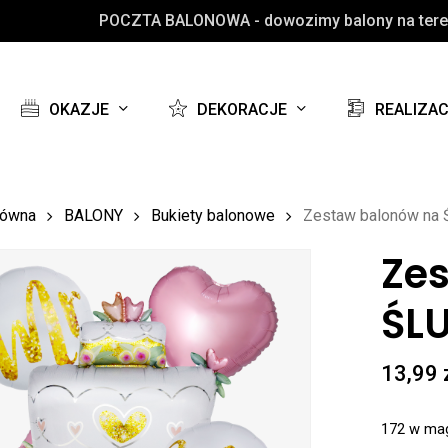
POCZTA BALONOWA - dowozimy balony na teren
Koszyk
OKAZJE
DEKORACJE
REALIZA
łówna
BALONY
Bukiety balonowe
Zestaw balonów na
Ze
ŚLU
13,99
172 w ma