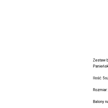
Zestaw b
Panieńsk
Ilość: 5s
Rozmiar:
Balony n