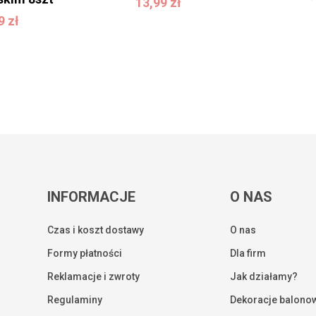
13,99
zł
99
zł
99
zł
INFORMACJE
O NAS
Czas i koszt dostawy
O nas
Formy płatności
Dla firm
Reklamacje i zwroty
Jak działamy?
Regulaminy
Dekoracje balono