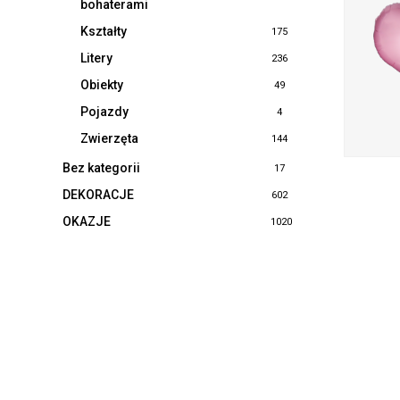
bohaterami
Kształty
175
Litery
236
Obiekty
49
Pojazdy
4
Zwierzęta
144
Bez kategorii
17
DEKORACJE
602
OKAZJE
1020