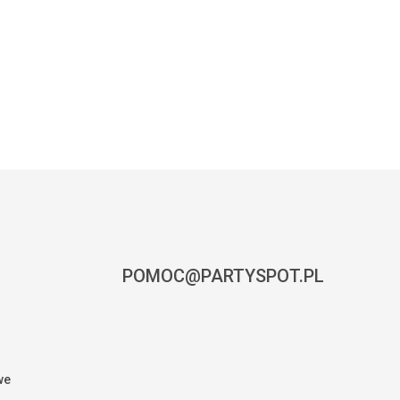
POMOC@PARTYSPOT.PL
we