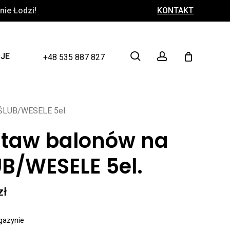
ie Łodzi!
KONTAKT
Close
Cart
search
account
CJE
+48 535 887 827
 ŚLUB/WESELE 5el.
staw balonów na
B/WESELE 5el.
zł
gazynie