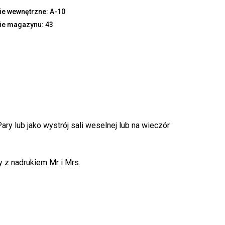
e wewnętrzne: A-10
ie magazynu: 43
k produktów w koszyku.
ry lub jako wystrój sali weselnej lub na wieczór
WRÓĆ DO SKLEPU
ły z nadrukiem Mr i Mrs.