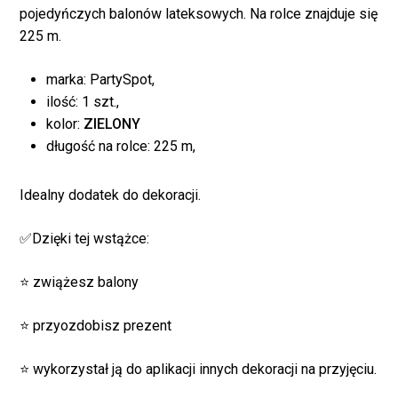
pojedyńczych balonów lateksowych. Na rolce znajduje się
225 m.
marka: PartySpot,
ilość: 1 szt.,
kolor:
ZIELONY
długość na rolce: 225 m,
Idealny dodatek do dekoracji.
✅Dzięki tej wstążce:
⭐ zwiążesz balony
Brak produktów w
⭐ przyozdobisz prezent
koszyku.
⭐ wykorzystał ją do aplikacji innych dekoracji na przyjęciu.