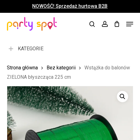
Skip
NOWOŚĆ! Sprzedaż hurtowa B2B
to
Close
Koszyk
Cart
main
Close
Menu
content
search
account
Menu
KATEGORIE
Strona główna
Bez kategorii
Wstążka do balonów
ZIELONA błyszcząca 225 cm