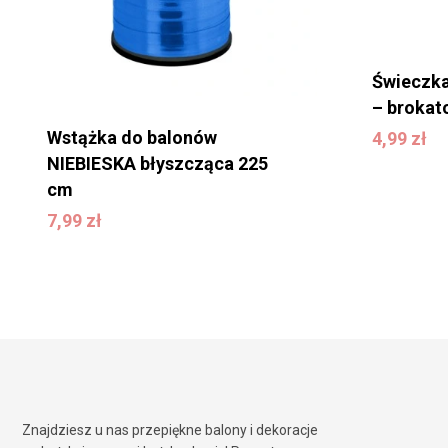
Świeczka
– brokat
Wstążka do balonów
4,99
zł
4,99
zł
NIEBIESKA błyszcząca 225
cm
7,99
zł
7,99
zł
Znajdziesz u nas przepiękne balony i dekoracje